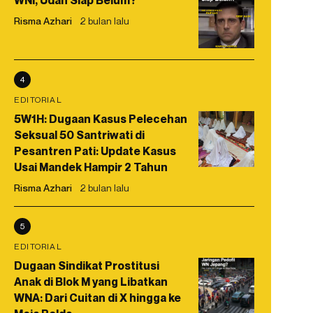
WNI, Udah Siap Belum?
Risma Azhari
2 bulan lalu
4
EDITORIAL
5W1H: Dugaan Kasus Pelecehan
Seksual 50 Santriwati di
Pesantren Pati: Update Kasus
Usai Mandek Hampir 2 Tahun
Risma Azhari
2 bulan lalu
5
EDITORIAL
Dugaan Sindikat Prostitusi
Anak di Blok M yang Libatkan
WNA: Dari Cuitan di X hingga ke