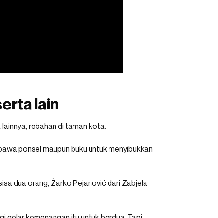
rta lain
lainnya, rebahan di taman kota.
mbawa ponsel maupun buku untuk menyibukkan
sisa dua orang, Žarko Pejanović dari Zabjela
i gelar kemenangan itu untuk berdua. Tapi