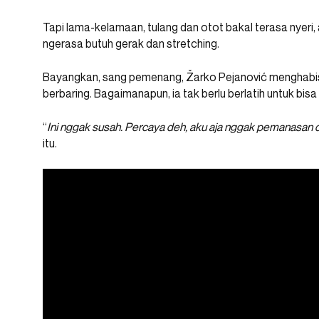
Tapi lama-kelamaan, tulang dan otot bakal terasa nyeri,
ngerasa butuh gerak dan stretching.
Bayangkan, sang pemenang, Žarko Pejanović menghabisk
berbaring. Bagaimanapun, ia tak berlu berlatih untuk bis
“
Ini nggak susah. Percaya deh, aku aja nggak pemanasan d
itu.