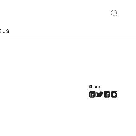
E US
Share