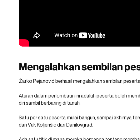
Mengalahkan sembilan pese
Žarko Pejanović berhasil mengalahkan sembilan peserta 
Aturan dalam perlombaan ini adalah peserta boleh me
diri sambil berbaring di tanah.
Satu per satu peserta mulai bangun, sampai akhirnya ter
dan Vuk Koljenšić dari Danilovgrad.
Ada satu titik di mana mereka bercanda tentang membag