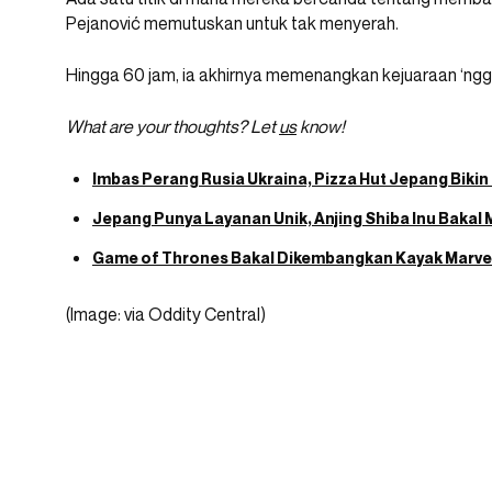
Pejanović memutuskan untuk tak menyerah.
Hingga 60 jam, ia akhirnya memenangkan kejuaraan ‘ngg
What are your thoughts? Let
us
know!
Imbas Perang Rusia Ukraina, Pizza Hut Jepang Bikin 
Jepang Punya Layanan Unik, Anjing Shiba Inu Bakal
Game of Thrones Bakal Dikembangkan Kayak Marvel
(Image: via Oddity Central)