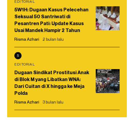
EDITORIAL
5W1H: Dugaan Kasus Pelecehan
Seksual 50 Santriwati di
Pesantren Pati: Update Kasus
Usai Mandek Hampir 2 Tahun
Risma Azhari
2 bulan lalu
5
EDITORIAL
Dugaan Sindikat Prostitusi Anak
di Blok M yang Libatkan WNA:
Dari Cuitan di X hingga ke Meja
Polda
Risma Azhari
3 bulan lalu