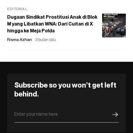
EDITORIAL
Dugaan Sindikat Prostitusi Anak di Blok
M yang Libatkan WNA: Dari Cuitan di X
hingga ke Meja Polda
Risma Azhari
3 bulan lalu
Subscribe so you won’t get left
behind.