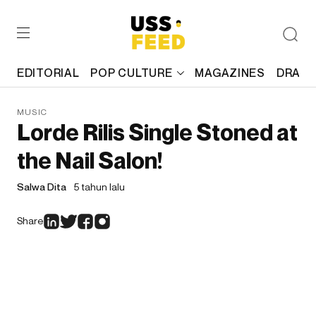
EDITORIAL
POP CULTURE
MAGAZINES
DRAFT
MUSIC
Lorde Rilis Single Stoned at
the Nail Salon!
Salwa Dita
5 tahun lalu
Share