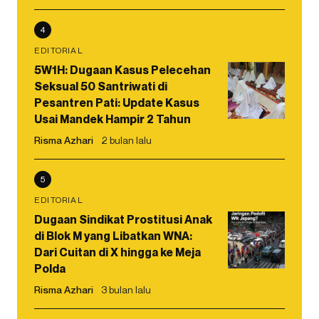
4
EDITORIAL
5W1H: Dugaan Kasus Pelecehan
Seksual 50 Santriwati di
Pesantren Pati: Update Kasus
Usai Mandek Hampir 2 Tahun
Risma Azhari
2 bulan lalu
5
EDITORIAL
Dugaan Sindikat Prostitusi Anak
di Blok M yang Libatkan WNA:
Dari Cuitan di X hingga ke Meja
Polda
Risma Azhari
3 bulan lalu