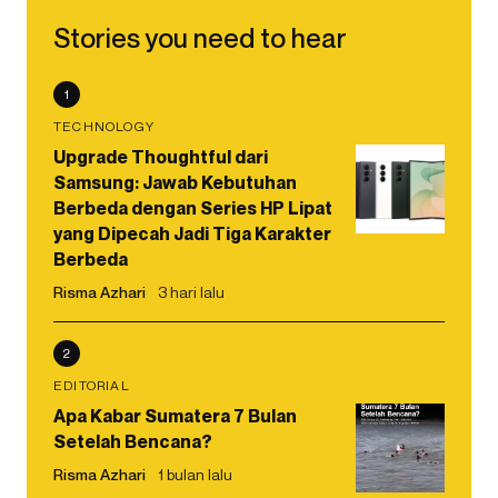
Stories you need to hear
1
TECHNOLOGY
Upgrade Thoughtful dari
Samsung: Jawab Kebutuhan
Berbeda dengan Series HP Lipat
yang Dipecah Jadi Tiga Karakter
Berbeda
Risma Azhari
3 hari lalu
2
EDITORIAL
Apa Kabar Sumatera 7 Bulan
Setelah Bencana?
Risma Azhari
1 bulan lalu