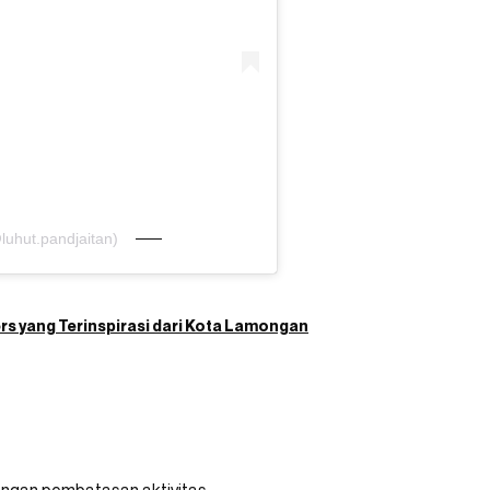
luhut.pandjaitan)
s yang Terinspirasi dari Kota Lamongan