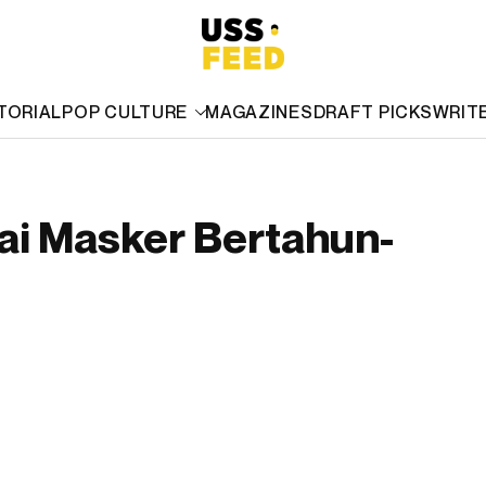
TORIAL
POP CULTURE
MAGAZINES
DRAFT PICKS
WRIT
kai Masker Bertahun-