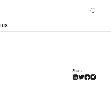
E US
Share