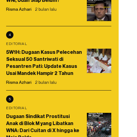
WNI, Udah Siap Belum?
Risma Azhari
2 bulan lalu
4
EDITORIAL
5W1H: Dugaan Kasus Pelecehan
Seksual 50 Santriwati di
Pesantren Pati: Update Kasus
Usai Mandek Hampir 2 Tahun
Risma Azhari
2 bulan lalu
5
EDITORIAL
Dugaan Sindikat Prostitusi
Anak di Blok M yang Libatkan
WNA: Dari Cuitan di X hingga ke