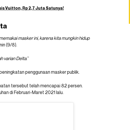
s Vuitton, Rp 2,7 Juta Satunya!
ta
makai masker ini, karena kita mungkin hidup
nin (9/8).
h varian Delta
.”
peningkatan penggunaan masker publik.
atan tersebut telah mencapai 82 persen.
an di Februari-Maret 2021 lalu.