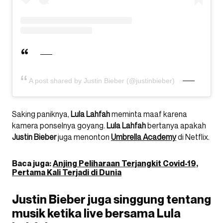
A post shared by Justin Bieber (@justinbieber)
Saking paniknya,
Lula Lahfah
meminta maaf karena
kamera ponselnya goyang.
Lula Lahfah
bertanya apakah
Justin Bieber
juga menonton
Umbrella Academy
di Netflix.
Baca juga:
Anjing Peliharaan Terjangkit Covid-19,
Pertama Kali Terjadi di Dunia
Justin Bieber juga singgung tentang
musik ketika live bersama Lula