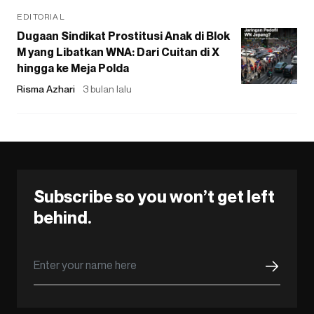
EDITORIAL
Dugaan Sindikat Prostitusi Anak di Blok
M yang Libatkan WNA: Dari Cuitan di X
hingga ke Meja Polda
Risma Azhari
3 bulan lalu
Subscribe so you won’t get left
behind.