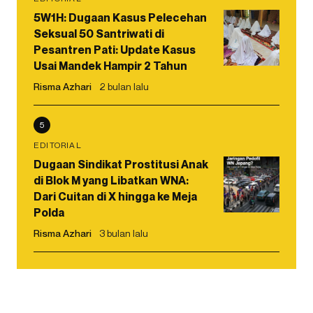
5W1H: Dugaan Kasus Pelecehan
Seksual 50 Santriwati di
Pesantren Pati: Update Kasus
Usai Mandek Hampir 2 Tahun
Risma Azhari
2 bulan lalu
5
EDITORIAL
Dugaan Sindikat Prostitusi Anak
di Blok M yang Libatkan WNA:
Dari Cuitan di X hingga ke Meja
Polda
Risma Azhari
3 bulan lalu