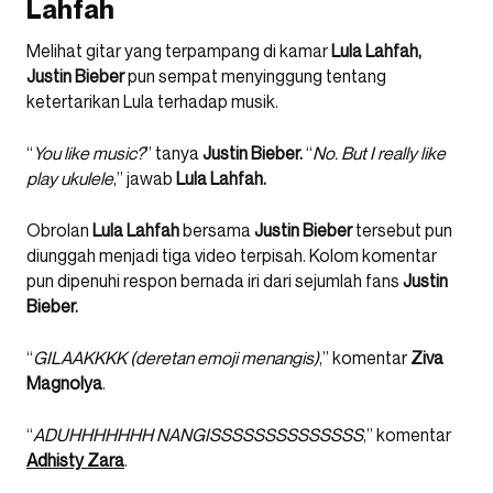
Lahfah
Melihat gitar yang terpampang di kamar
Lula Lahfah,
Justin Bieber
pun sempat menyinggung tentang
ketertarikan Lula terhadap musik.
“
You like music?
” tanya
Justin Bieber.
“
No. But I really like
play ukulele
,” jawab
Lula Lahfah.
Obrolan
Lula Lahfah
bersama
Justin Bieber
tersebut pun
diunggah menjadi tiga video terpisah. Kolom komentar
pun dipenuhi respon bernada iri dari sejumlah fans
Justin
Bieber.
“
GILAAKKKK (deretan emoji menangis)
,” komentar
Ziva
Magnolya
.
“
ADUHHHHHHH NANGISSSSSSSSSSSSSS
,” komentar
Adhisty Zara
.