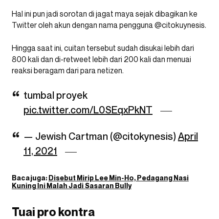
Hal ini pun jadi sorotan di jagat maya sejak dibagikan ke
Twitter oleh akun dengan nama pengguna @citokuynesis.
Hingga saat ini, cuitan tersebut sudah disukai lebih dari
800 kali dan di-retweet lebih dari 200 kali dan menuai
reaksi beragam dari para netizen.
tumbal proyek
pic.twitter.com/L0SEqxPkNT
— Jewish Cartman (@citokynesis)
April
11, 2021
Baca juga:
Disebut Mirip Lee Min-Ho, Pedagang Nasi
Kuning Ini Malah Jadi Sasaran Bully
Tuai pro kontra