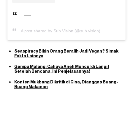
A post shared by Sub Vision (@sub.vision)
Seaspiracy Bikin Orang Beralih Jadi Vegan? Simak
Fakta Lainnya
Gempa Malang: Cahaya Aneh Muncul di Langit
Setelah Bencana, Ini Penjelasannya!
Konten Mukbang Dikritik di Cina, Dianggap Buang-
Buang Makanan