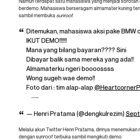
Namun terdapat satu mahasiswa yang menjadi sorotan da
berdemo. Mahasiswa berseragam almamater kuning ter
sambil membuka
sunroof.
Ditemukan, mahasiswa aksi pake BMW d
IKUT DEMO!!!!!!
Mana yang bilang bayaran???? Sini
Dibayar balik sama mereka yang ada!!
Almamaterku ngeri boooossss
Wong sugeh wae demo!!
Foto dari : tim alap-alap
@Heartcorner
— Henri Pratama (@dengkulrezim)
Sept
Melalui akun Twitter Henri Pratama, dirinya menemu
dengan sunroof terbuka sambil mengikuti demo.