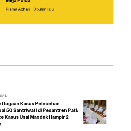
Meja Polda
Risma Azhari
3 bulan lalu
RIAL
: Dugaan Kasus Pelecehan
al 50 Santriwati di Pesantren Pati:
e Kasus Usai Mandek Hampir 2
n