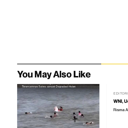
You May Also Like
EDITOR
WNI, U
Risma A