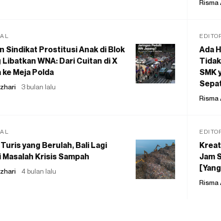
Risma 
IAL
EDITO
 Sindikat Prostitusi Anak di Blok
Ada H
 Libatkan WNA: Dari Cuitan di X
Tidak
 ke Meja Polda
SMK y
Sepat
zhari
3 bulan lalu
Risma 
IAL
EDITO
Turis yang Berulah, Bali Lagi
Kreat
 Masalah Krisis Sampah
Jam S
[Yang
zhari
4 bulan lalu
Risma 