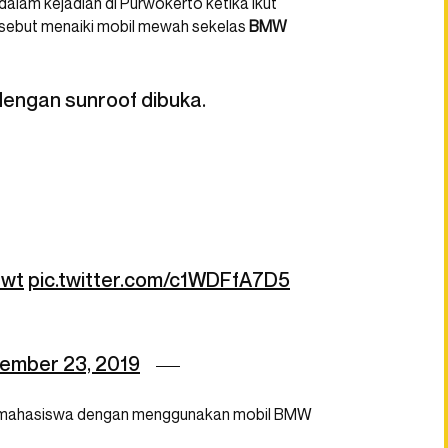
lam kejadian di Purwokerto ketika ikut
sebut menaiki mobil mewah sekelas
BMW
engan sunroof dibuka.
Pwt
pic.twitter.com/c1WDFfA7D5
ember 23, 2019
kan mahasiswa dengan menggunakan mobil BMW