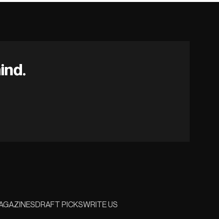
ind.
AGAZINES
DRAFT PICKS
WRITE US