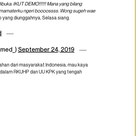
buka. IKUT DEMO!!!!!! Mana yang bilang
 Almamaterku ngeri boooossss. Wong sugeh wae
 yang diunggahnya, Selasa siang.
d
mmed_)
September 24, 2019
han dari masyarakat Indonesia, mau kaya
an dalam RKUHP dan UU KPK yang tengah