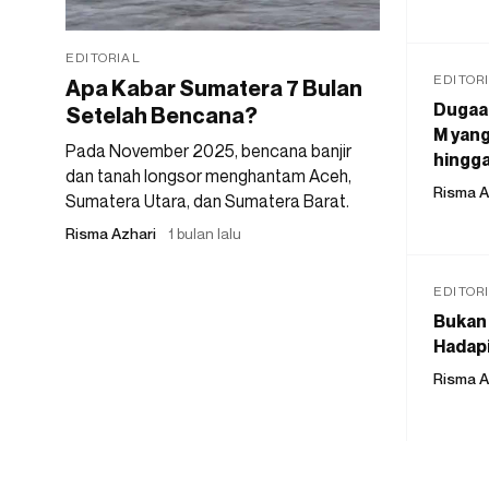
EDITORIAL
EDITOR
Apa Kabar Sumatera 7 Bulan
Dugaan
Setelah Bencana?
M yang
Pada November 2025, bencana banjir
hingga
dan tanah longsor menghantam Aceh,
Risma A
Sumatera Utara, dan Sumatera Barat.
Risma Azhari
1 bulan lalu
EDITOR
Bukan 
Hadapi
Risma A