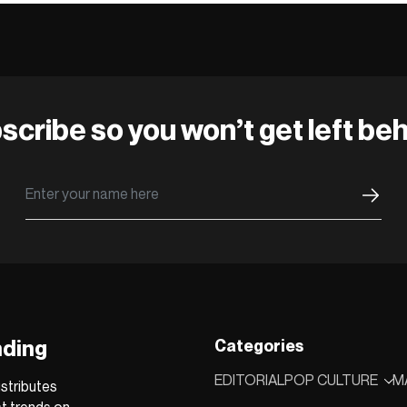
scribe so you won’t get left beh
nding
Categories
EDITORIAL
POP CULTURE
M
stributes