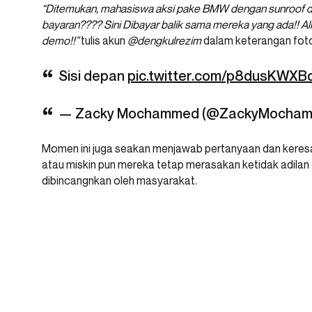
“Ditemukan, mahasiswa aksi pake BMW dengan sunroof di
bayaran???? Sini Dibayar balik sama mereka yang ada!!
demo!!”
tulis akun
@dengkulrezim
dalam keterangan foto
Sisi depan
pic.twitter.com/p8dusKWXB
— Zacky Mochammed (@ZackyMocha
Momen ini juga seakan menjawab pertanyaan dan keresa
atau miskin pun mereka tetap merasakan ketidak adil
dibincangnkan oleh masyarakat.