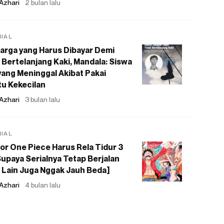
Azhari
2 bulan lalu
RIAL
arga yang Harus Dibayar Demi
 Bertelanjang Kaki, Mandala: Siswa
ang Meninggal Akibat Pakai
u Kekecilan
Azhari
3 bulan lalu
RIAL
or One Piece Harus Rela Tidur 3
upaya Serialnya Tetap Berjalan
 Lain Juga Nggak Jauh Beda]
Azhari
4 bulan lalu