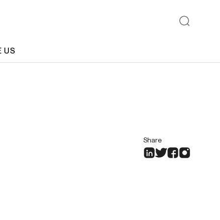
E US
Share