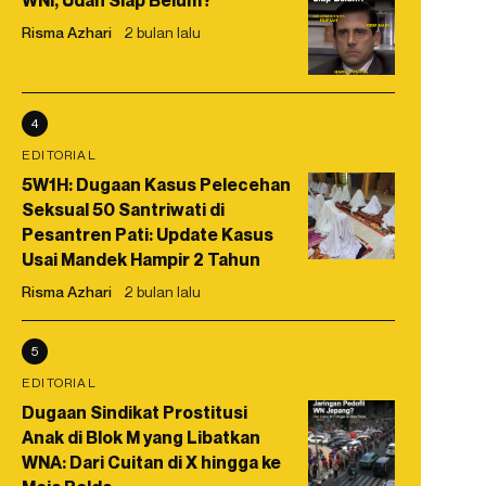
WNI, Udah Siap Belum?
Risma Azhari
2 bulan lalu
4
EDITORIAL
5W1H: Dugaan Kasus Pelecehan
Seksual 50 Santriwati di
Pesantren Pati: Update Kasus
Usai Mandek Hampir 2 Tahun
Risma Azhari
2 bulan lalu
5
EDITORIAL
Dugaan Sindikat Prostitusi
Anak di Blok M yang Libatkan
WNA: Dari Cuitan di X hingga ke