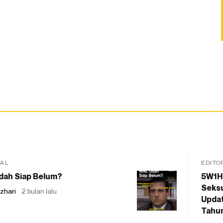
IAL
EDITO
dah Siap Belum?
5W1H
Seksu
zhari
2 bulan lalu
Updat
Tahu