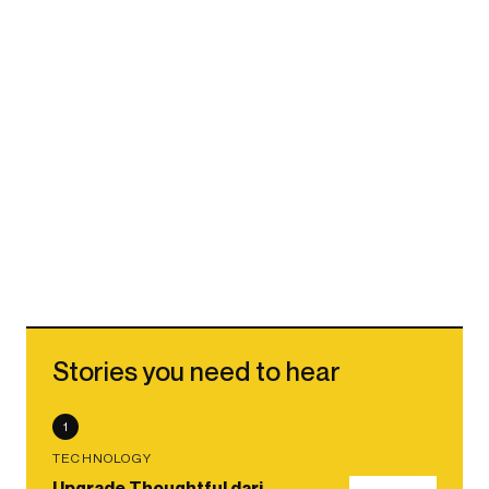
Stories you need to hear
1
TECHNOLOGY
Upgrade Thoughtful dari