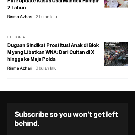
Pati: Update Kasus Usai Mandek Hampir
2 Tahun
Risma Azhari
2 bulan lalu
EDITORIAL
Dugaan Sindikat Prostitusi Anak di Blok
M yang Libatkan WNA: Dari Cuitan di X
hingga ke Meja Polda
Risma Azhari
3 bulan lalu
Subscribe so you won’t get left
behind.