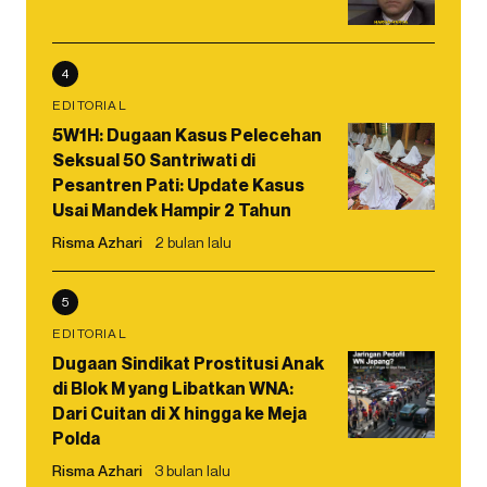
4
EDITORIAL
5W1H: Dugaan Kasus Pelecehan
Seksual 50 Santriwati di
Pesantren Pati: Update Kasus
Usai Mandek Hampir 2 Tahun
Risma Azhari
2 bulan lalu
5
EDITORIAL
Dugaan Sindikat Prostitusi Anak
di Blok M yang Libatkan WNA:
Dari Cuitan di X hingga ke Meja
Polda
Risma Azhari
3 bulan lalu