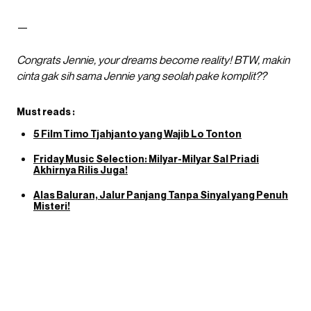
—
Congrats Jennie, your dreams become reality! BTW, makin
cinta gak sih sama Jennie yang seolah pake komplit??
Must reads :
5 Film Timo Tjahjanto yang Wajib Lo Tonton
Friday Music Selection: Milyar-Milyar Sal Priadi
Akhirnya Rilis Juga!
Alas Baluran, Jalur Panjang Tanpa Sinyal yang Penuh
Misteri!