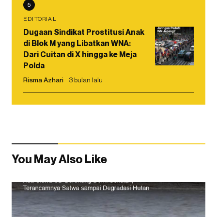
5
EDITORIAL
Dugaan Sindikat Prostitusi Anak
di Blok M yang Libatkan WNA:
Dari Cuitan di X hingga ke Meja
Polda
Risma Azhari
3 bulan lalu
You May Also Like