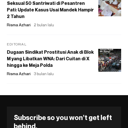
Seksual 50 Santriwati di Pesantren
Pati: Update Kasus Usai Mandek Hampir
2 Tahun
Risma Azhari
2 bulan lalu
EDITORIAL
Dugaan Sindikat Prostitusi Anak di Blok
M yang Libatkan WNA: Dari Cuitan di X
hingga ke Meja Polda
Risma Azhari
3 bulan lalu
Subscribe so you won’t get left
behind.