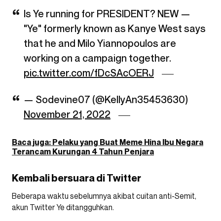
Is Ye running for PRESIDENT? NEW —
"Ye" formerly known as Kanye West says
that he and Milo Yiannopoulos are
working on a campaign together.
pic.twitter.com/fDcSAcOERJ
— Sodevine07 (@KellyAn35453630)
November 21, 2022
Baca juga: Pelaku yang Buat Meme Hina Ibu Negara
Terancam Kurungan 4 Tahun Penjara
Kembali bersuara di Twitter
Beberapa waktu sebelumnya akibat cuitan anti-Semit,
akun Twitter Ye ditangguhkan.