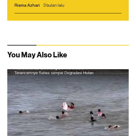
Risma Azhari
3 bulan lalu
You May Also Like