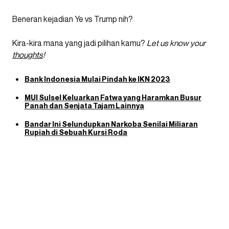
Beneran kejadian Ye vs Trump nih?
Kira-kira mana yang jadi pilihan kamu?
Let us know your
thoughts
!
Bank Indonesia Mulai Pindah ke IKN 2023
MUI Sulsel Keluarkan Fatwa yang Haramkan Busur
Panah dan Senjata Tajam Lainnya
Bandar Ini Selundupkan Narkoba Senilai Miliaran
Rupiah di Sebuah Kursi Roda