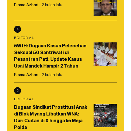
Risma Azhari
2 bulan lalu
4
EDITORIAL
5W1H: Dugaan Kasus Pelecehan
Seksual 50 Santriwati di
Pesantren Pati: Update Kasus
Usai Mandek Hampir 2 Tahun
Risma Azhari
2 bulan lalu
5
EDITORIAL
Dugaan Sindikat Prostitusi Anak
di Blok M yang Libatkan WNA:
Dari Cuitan di X hingga ke Meja
Polda