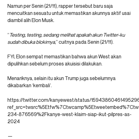
Namun per Senin (21/11), rapper tersebut baru saja
mencuitkan sesuatu untuk memastikan akunnya aktif usai
diambil alih Elon Musk.
“
Testing, testing, sedang melihat apakah akun Twitter-ku
sudah dibuka blokirnya,
” cuitnya pada Senin (21/11).
FYI, Elon sempat memastikan bahwa akun West akan
dipulihkan sebelum proses akuisisi dilakukan.
Menariknya, selain itu akun Trump juga sebelumnya
dikabarkan ‘kembali’.
https://twitter.com/kanyewest/status/159438604614952
ref_src=twsrc%5Etfw%7Ctwcamp%5Etweetembed%7Ctwt
234-876569%2Fkanye-west-klaim-siap-ikut-pilpres-as-
2024
—