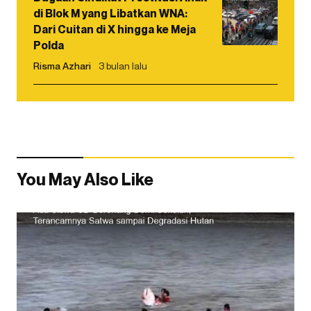
di Blok M yang Libatkan WNA:
Dari Cuitan di X hingga ke Meja
Polda
Risma Azhari
3 bulan lalu
You May Also Like