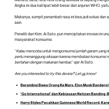
Angka ini dua kali lipat lebih besar dari anjuran WHO, yait
Makanya, sumpit penambah rasa ini bisa jadi solusi dan
asin.
Peneliti dari Kirin, Ai Sato, pun menciptakan inovasi ini
masyarakat konsumsi.
“
Kalau mencoba untuk mengonsumsi jumlah garam yang lebi
perlu menanggung siksaan karena membatasi konsumsi mak
bertahan dengan makanan hambar,
” ujar Ai Sato.
Are you interested to try this device? Let
us
know!
Berambisi Bawa Orang Ke Mars, Elon Musk Banderol T
‘Go International’ dan Kebiasaan Netizen Banding-Ba
Harry Styles Pecahkan Guinness World Record, Kare