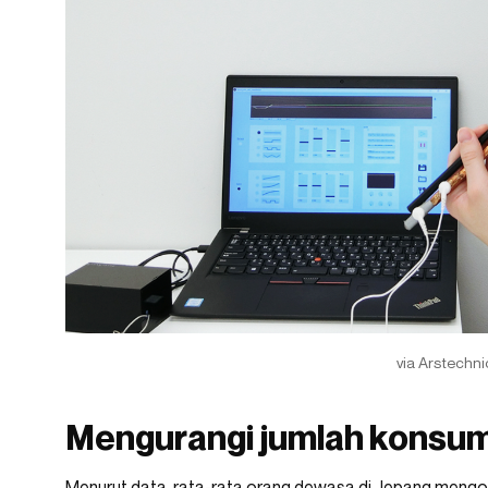
via Arstechni
Mengurangi jumlah konsum
Menurut data, rata-rata orang dewasa di Jepang mengon