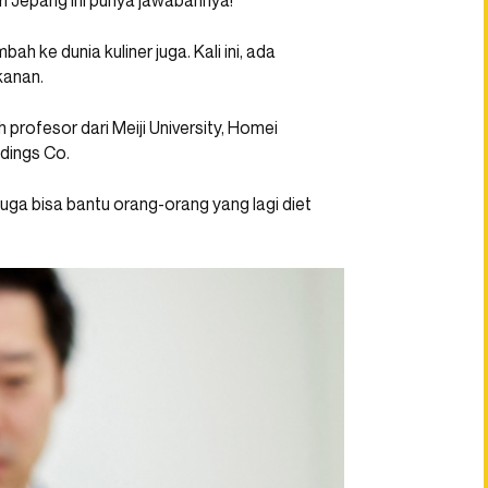
i Jepang ini punya jawabannya!
ah ke dunia kuliner juga. Kali ini, ada
kanan.
 profesor dari Meiji University, Homei
dings Co.
juga bisa bantu orang-orang yang lagi diet