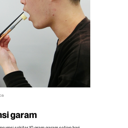
ca
si garam
sumsi sekitar 10 gram garam setiap hari.