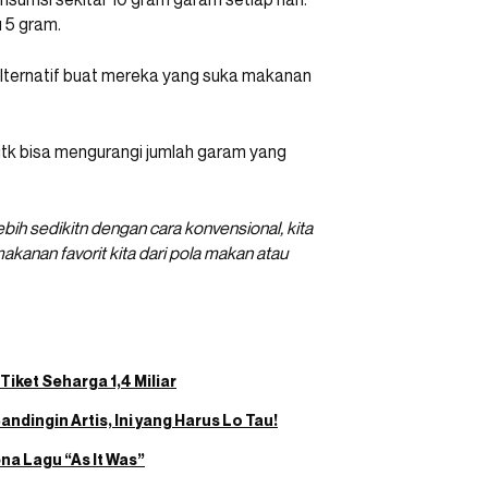
u 5 gram.
 alternatif buat mereka yang suka makanan
 unutk bisa mengurangi jumlah garam yang
h sedikitn dengan cara konvensional, kita
anan favorit kita dari pola makan atau
iket Seharga 1,4 Miliar
ndingin Artis, Ini yang Harus Lo Tau!
na Lagu “As It Was”