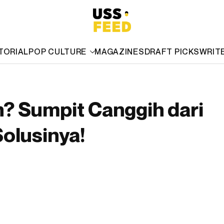
TORIAL
POP CULTURE
MAGAZINES
DRAFT PICKS
WRIT
? Sumpit Canggih dari
Solusinya!