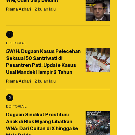
WNI, Udah Siap Belum?
Risma Azhari
2 bulan lalu
4
EDITORIAL
5W1H: Dugaan Kasus Pelecehan
Seksual 50 Santriwati di
Pesantren Pati: Update Kasus
Usai Mandek Hampir 2 Tahun
Risma Azhari
2 bulan lalu
5
EDITORIAL
Dugaan Sindikat Prostitusi
Anak di Blok M yang Libatkan
WNA: Dari Cuitan di X hingga ke