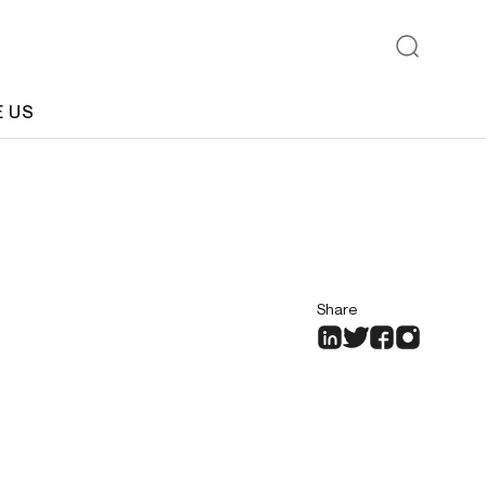
E US
Share