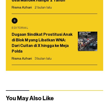
Usai Mandek Hampir 2 Tahun
Risma Azhari
2 bulan lalu
5
EDITORIAL
Dugaan Sindikat Prostitusi Anak
di Blok M yang Libatkan WNA:
Dari Cuitan di X hingga ke Meja
Polda
Risma Azhari
3 bulan lalu
You May Also Like