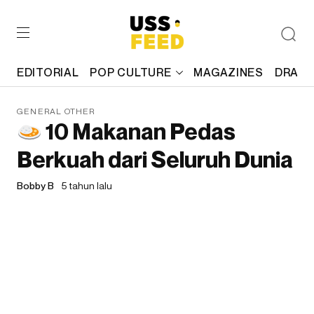
EDITORIAL
POP CULTURE
MAGAZINES
DRAFT
GENERAL OTHER
10 Makanan Pedas
Berkuah dari Seluruh Dunia
Bobby B
5 tahun lalu