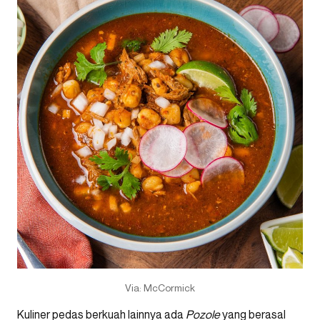
Via: McCormick
Kuliner pedas berkuah lainnya ada
Pozole
yang berasal