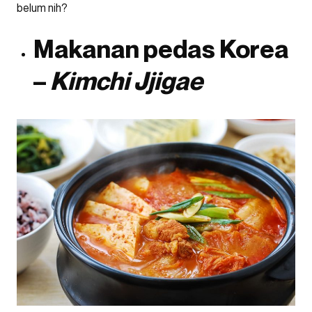
belum nih?
Makanan pedas Korea
–
Kimchi Jjigae