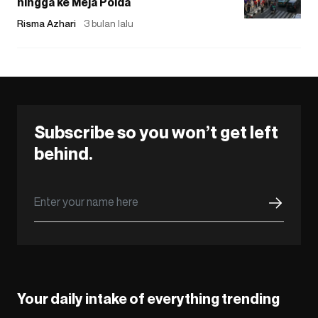
hingga ke Meja Polda
Risma Azhari
3 bulan lalu
Subscribe so you won’t get left
behind.
Your daily intake of everything trending