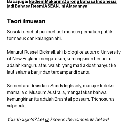
Baca juga:
Nadiem Makarim Dorong Bahasa Indonesia
jadi Bahasa Resmi ASEAN, Ini Alasannya!
Teori ilmuwan
Sosok tersebut pun berhasil mencuri perhatian publik,
termasuk dari kalangan ahli.
Menurut Russell Bicknell, ahli biologi kelautan di University
of New England mengatakan, kemungkinan besar itu
adalah kanguru atau walabi yang mati akibat hanyut ke
laut selama banjir dan terdampar di pantai.
Sementara di sisi lain, Sandy Inglesbly, manajer koleksi
mamalia di Museum Australia, mengatakan bahwa
kemungkinan itu adalah Brushtail possum, Trichosurus
vulpecula.
Your thoughts? Let
us
know in the comments below!