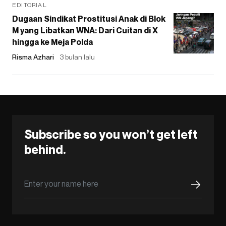
EDITORIAL
Dugaan Sindikat Prostitusi Anak di Blok
M yang Libatkan WNA: Dari Cuitan di X
hingga ke Meja Polda
Risma Azhari
3 bulan lalu
Subscribe so you won’t get left
behind.