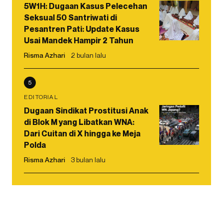
5W1H: Dugaan Kasus Pelecehan
Seksual 50 Santriwati di
Pesantren Pati: Update Kasus
Usai Mandek Hampir 2 Tahun
Risma Azhari
2 bulan lalu
5
EDITORIAL
Dugaan Sindikat Prostitusi Anak
di Blok M yang Libatkan WNA:
Dari Cuitan di X hingga ke Meja
Polda
Risma Azhari
3 bulan lalu