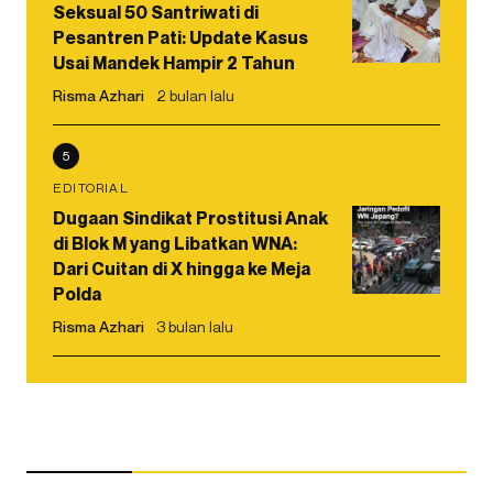
Seksual 50 Santriwati di
Pesantren Pati: Update Kasus
Usai Mandek Hampir 2 Tahun
Risma Azhari
2 bulan lalu
5
EDITORIAL
Dugaan Sindikat Prostitusi Anak
di Blok M yang Libatkan WNA:
Dari Cuitan di X hingga ke Meja
Polda
Risma Azhari
3 bulan lalu