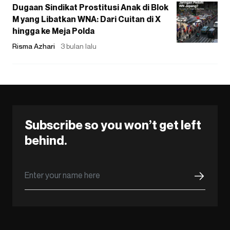
Dugaan Sindikat Prostitusi Anak di Blok
M yang Libatkan WNA: Dari Cuitan di X
hingga ke Meja Polda
Risma Azhari
3 bulan lalu
Subscribe so you won’t get left
behind.