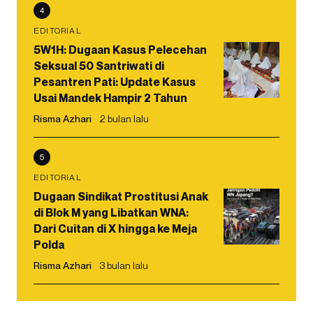
4
EDITORIAL
5W1H: Dugaan Kasus Pelecehan
Seksual 50 Santriwati di
Pesantren Pati: Update Kasus
Usai Mandek Hampir 2 Tahun
Risma Azhari
2 bulan lalu
5
EDITORIAL
Dugaan Sindikat Prostitusi Anak
di Blok M yang Libatkan WNA:
Dari Cuitan di X hingga ke Meja
Polda
Risma Azhari
3 bulan lalu