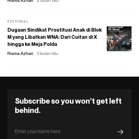
Risma Azhari
2 bulan lalu
EDITORIAL
Dugaan Sindikat Prostitusi Anak di Blok
M yang Libatkan WNA: Dari Cuitan di X
hingga ke Meja Polda
Risma Azhari
3 bulan lalu
Subscribe so you won’t get left
behind.