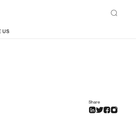
E US
Share