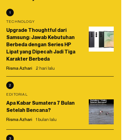
1
TECHNOLOGY
Upgrade Thoughtful dari
Samsung: Jawab Kebutuhan
Berbeda dengan Series HP
Lipat yang Dipecah Jadi Tiga
Karakter Berbeda
Risma Azhari
2 hari lalu
2
EDITORIAL
Apa Kabar Sumatera 7 Bulan
Setelah Bencana?
Risma Azhari
1 bulan lalu
3