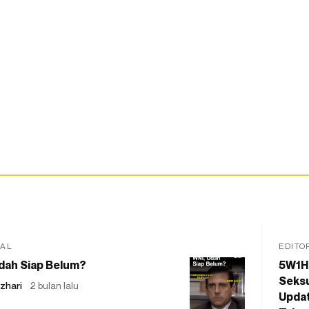
IAL
EDITO
dah Siap Belum?
5W1H
Seksu
zhari
2 bulan lalu
Updat