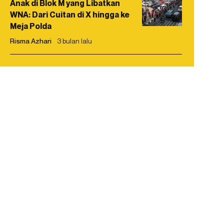
Anak di Blok M yang Libatkan
WNA: Dari Cuitan di X hingga ke
Meja Polda
Risma Azhari
3 bulan lalu