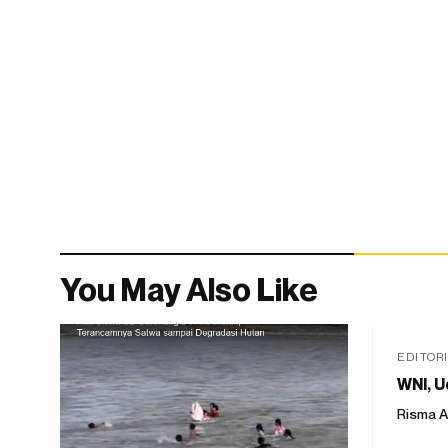
You May Also Like
EDITOR
WNI, U
Risma A