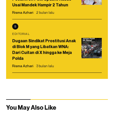
Usai Mandek Hampir 2 Tahun
Risma Azhari
2 bulan lalu
5
EDITORIAL
Dugaan Sindikat Prostitusi Anak
di Blok M yang Libatkan WNA:
Dari Cuitan di X hingga ke Meja
Polda
Risma Azhari
3 bulan lalu
You May Also Like