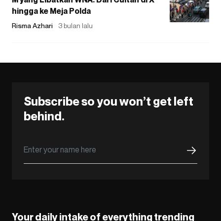
hingga ke Meja Polda
Risma Azhari
3 bulan lalu
Subscribe so you won’t get left
behind.
Your daily intake of everything trending