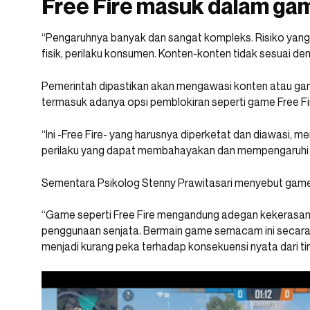
Free Fire masuk dalam ga
“Pengaruhnya banyak dan sangat kompleks. Risiko yang 
fisik, perilaku konsumen. Konten-konten tidak sesuai de
Pemerintah dipastikan akan mengawasi konten atau ga
termasuk adanya opsi pemblokiran seperti game Free Fi
“Ini -Free Fire- yang harusnya diperketat dan diawasi, m
perilaku yang dapat membahayakan dan mempengaruhi a
Sementara Psikolog Stenny Prawitasari menyebut game 
“Game seperti Free Fire mengandung adegan kekerasan
penggunaan senjata. Bermain game semacam ini secar
menjadi kurang peka terhadap konsekuensi nyata dari ti