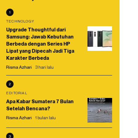
1
TECHNOLOGY
Upgrade Thoughtful dari
Samsung: Jawab Kebutuhan
Berbeda dengan Series HP
Lipat yang Dipecah Jadi Tiga
Karakter Berbeda
Risma Azhari
3 hari lalu
2
EDITORIAL
Apa Kabar Sumatera 7 Bulan
Setelah Bencana?
Risma Azhari
1 bulan lalu
3