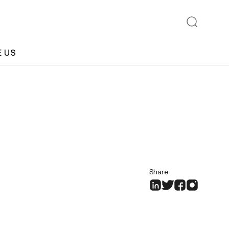
E US
Share