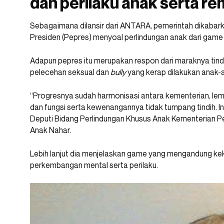
dan perilaku anak serta re
Sebagaimana dilansir dari ANTARA, pemerintah dikaba
Presiden (Pepres) menyoal perlindungan anak dari game 
Adapun pepres itu merupakan respon dari maraknya tindak
pelecehan seksual dan
bully
yang kerap dilakukan anak-
“Progresnya sudah harmonisasi antara kementerian, le
dan fungsi serta kewenangannya tidak tumpang tindih. In
Deputi Bidang Perlindungan Khusus Anak Kementerian
Anak Nahar.
Lebih lanjut dia menjelaskan game yang mengandung k
perkembangan mental serta perilaku.