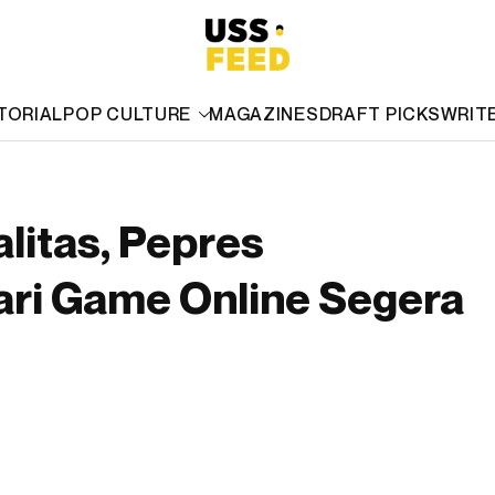
TORIAL
POP CULTURE
MAGAZINES
DRAFT PICKS
WRIT
litas, Pepres
ari Game Online Segera