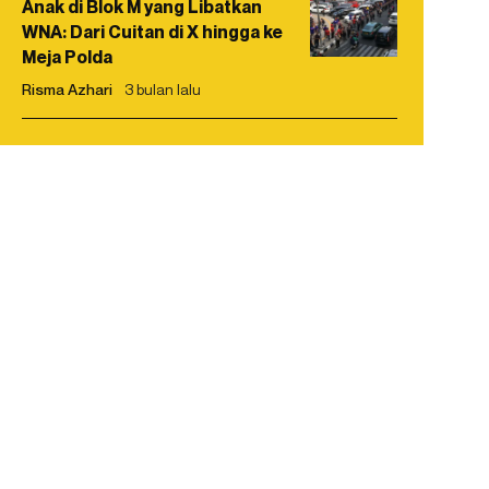
Anak di Blok M yang Libatkan
WNA: Dari Cuitan di X hingga ke
Meja Polda
Risma Azhari
3 bulan lalu