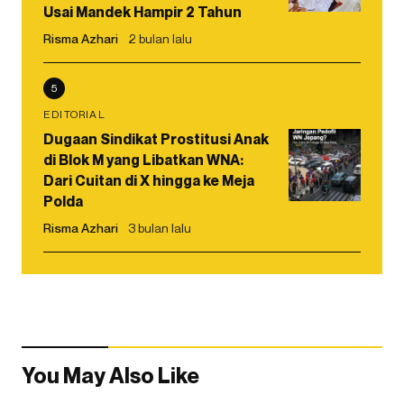
Usai Mandek Hampir 2 Tahun
Risma Azhari
2 bulan lalu
5
EDITORIAL
Dugaan Sindikat Prostitusi Anak
di Blok M yang Libatkan WNA:
Dari Cuitan di X hingga ke Meja
Polda
Risma Azhari
3 bulan lalu
You May Also Like