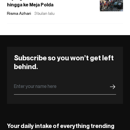
hingga ke Meja Polda
Risma Azhari
3 bulan lalu
Subscribe so you won’t get left
behind.
Your daily intake of everything trending