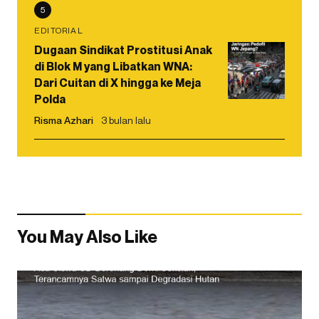
5
EDITORIAL
Dugaan Sindikat Prostitusi Anak
di Blok M yang Libatkan WNA:
Dari Cuitan di X hingga ke Meja
Polda
Risma Azhari
3 bulan lalu
You May Also Like