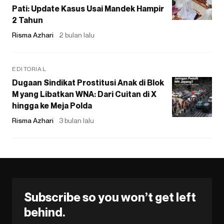
Pati: Update Kasus Usai Mandek Hampir
2 Tahun
Risma Azhari
2 bulan lalu
EDITORIAL
Dugaan Sindikat Prostitusi Anak di Blok
M yang Libatkan WNA: Dari Cuitan di X
hingga ke Meja Polda
Risma Azhari
3 bulan lalu
Subscribe so you won’t get left
behind.