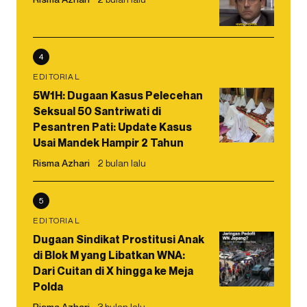
4
EDITORIAL
5W1H: Dugaan Kasus Pelecehan
Seksual 50 Santriwati di
Pesantren Pati: Update Kasus
Usai Mandek Hampir 2 Tahun
Risma Azhari
2 bulan lalu
5
EDITORIAL
Dugaan Sindikat Prostitusi Anak
di Blok M yang Libatkan WNA:
Dari Cuitan di X hingga ke Meja
Polda
Risma Azhari
3 bulan lalu