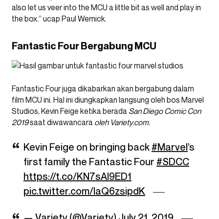
also let us veer into the MCU a little bit as well and play in
the box.” ucap Paul Wernick.
Fantastic Four Bergabung MCU
Fantastic Four juga dikabarkan akan bergabung dalam
film MCU ini. Hal ini diungkapkan langsung oleh bos Marvel
Studios, Kevin Feige ketika berada
San Diego Comic Con
2019
saat diwawancara
oleh Variety.com.
Kevin Feige on bringing back
#Marvel
’s
first family the Fantastic Four
#SDCC
https://t.co/KN7sAI9ED1
pic.twitter.com/IaQ6zsipdK
— Variety (@Variety)
July 21, 2019