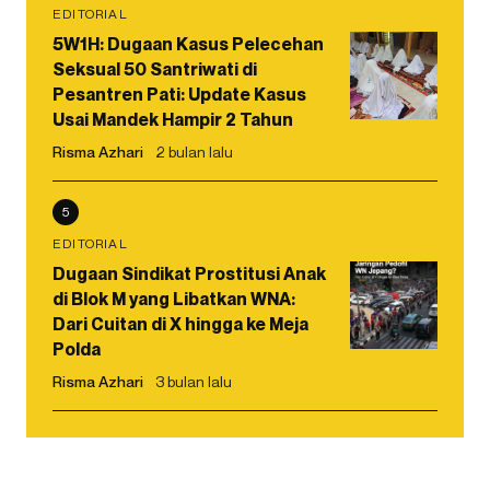
EDITORIAL
5W1H: Dugaan Kasus Pelecehan
Seksual 50 Santriwati di
Pesantren Pati: Update Kasus
Usai Mandek Hampir 2 Tahun
Risma Azhari
2 bulan lalu
5
EDITORIAL
Dugaan Sindikat Prostitusi Anak
di Blok M yang Libatkan WNA:
Dari Cuitan di X hingga ke Meja
Polda
Risma Azhari
3 bulan lalu