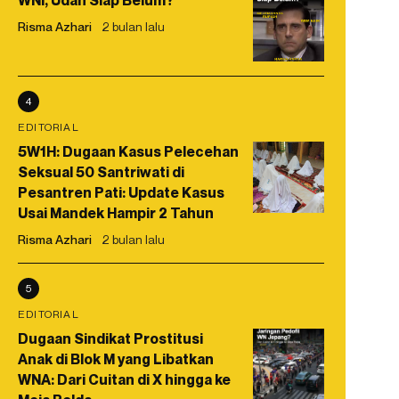
WNI, Udah Siap Belum?
Risma Azhari
2 bulan lalu
4
EDITORIAL
5W1H: Dugaan Kasus Pelecehan
Seksual 50 Santriwati di
Pesantren Pati: Update Kasus
Usai Mandek Hampir 2 Tahun
Risma Azhari
2 bulan lalu
5
EDITORIAL
Dugaan Sindikat Prostitusi
Anak di Blok M yang Libatkan
WNA: Dari Cuitan di X hingga ke