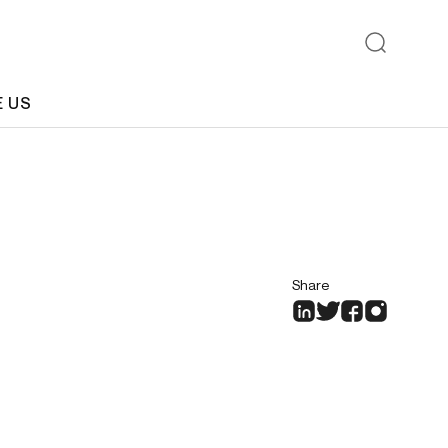
E US
Share