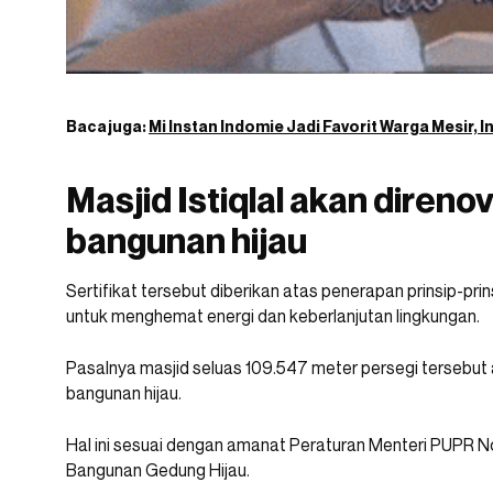
Baca juga:
Mi Instan Indomie Jadi Favorit Warga Mesir, I
Masjid Istiqlal akan direno
bangunan hijau
Sertifikat tersebut diberikan atas penerapan prinsip-prin
untuk menghemat energi dan keberlanjutan lingkungan.
Pasalnya masjid seluas 109.547 meter persegi tersebut
bangunan hijau.
Hal ini sesuai dengan amanat Peraturan Menteri PUPR N
Bangunan Gedung Hijau.