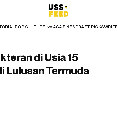
TORIAL
POP CULTURE
MAGAZINES
DRAFT PICKS
WRIT
teran di Usia 15
di Lulusan Termuda