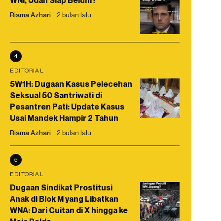
WNI, Udah Siap Belum?
Risma Azhari
2 bulan lalu
4
EDITORIAL
5W1H: Dugaan Kasus Pelecehan
Seksual 50 Santriwati di
Pesantren Pati: Update Kasus
Usai Mandek Hampir 2 Tahun
Risma Azhari
2 bulan lalu
5
EDITORIAL
Dugaan Sindikat Prostitusi
Anak di Blok M yang Libatkan
WNA: Dari Cuitan di X hingga ke