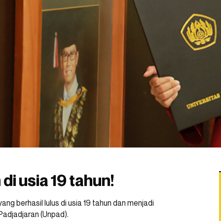
di usia 19 tahun!
g berhasil lulus di usia 19 tahun dan menjadi
Padjadjaran (Unpad).