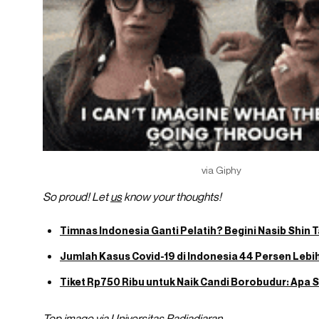
via Giphy
So proud! Let
us
know your thoughts!
Timnas Indonesia Ganti Pelatih? Begini Nasib Shin 
Jumlah Kasus Covid-19 di Indonesia 44 Persen Lebih
Tiket Rp750 Ribu untuk Naik Candi Borobudur: Apa
Top image via Universitas Padjadjaran