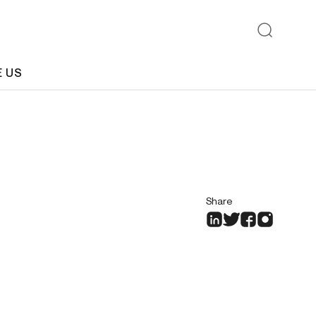
E US
Share