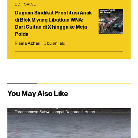
EDITORIAL
Dugaan Sindikat Prostitusi Anak
di Blok M yang Libatkan WNA:
Dari Cuitan di X hingga ke Meja
Polda
Risma Azhari
3 bulan lalu
You May Also Like