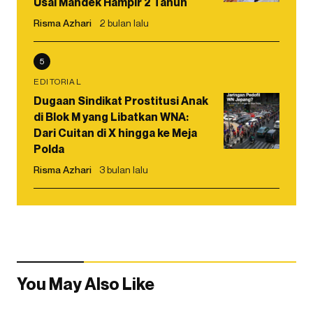
Usai Mandek Hampir 2 Tahun
Risma Azhari
2 bulan lalu
5
EDITORIAL
Dugaan Sindikat Prostitusi Anak
di Blok M yang Libatkan WNA:
Dari Cuitan di X hingga ke Meja
Polda
Risma Azhari
3 bulan lalu
You May Also Like