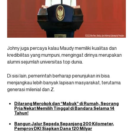
Johny juga percaya kalau Maudy memiliki kualitas dan
kredibilitas yang mumpuni, mengingat dirinya merupakan
alumni sejumlah universitas top dunia.
Di sisi lain, pemerintah berharap penunjukan ini bisa
menjangkau lebih banyak lapisan masyarakat, terutama
generasi milenial dan Z.
Dilarang Merokok dan “Mabuk” di Rumah, Seorang
Pria Nekat Memilih Tinggal di Bandara Selama 14
Tahun!
Bangun Jalur Sepeda Sepanjang 200 Kilometer,
Pemprov DKI Siapkan Dana 120 Milyar