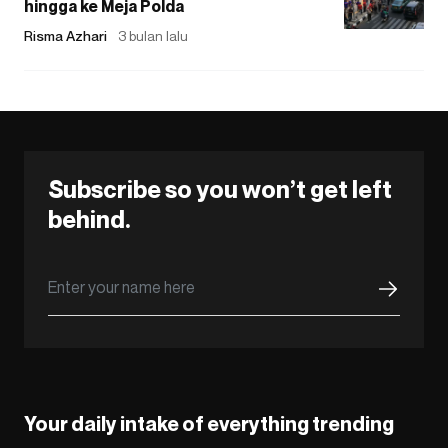
hingga ke Meja Polda
Risma Azhari
3 bulan lalu
Subscribe so you won’t get left
behind.
Your daily intake of everything trending