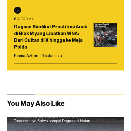
5
EDITORIAL
Dugaan Sindikat Prostitusi Anak
di Blok M yang Libatkan WNA:
Dari Cuitan di X hingga ke Meja
Polda
Risma Azhari
3 bulan lalu
You May Also Like