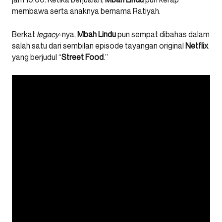
membawa serta anaknya bernama Ratiyah.
Berkat
legacy
-nya,
Mbah
Lindu
pun sempat dibahas dalam
salah satu dari sembilan episode tayangan original
Netflix
yang berjudul “
Street Food
.”