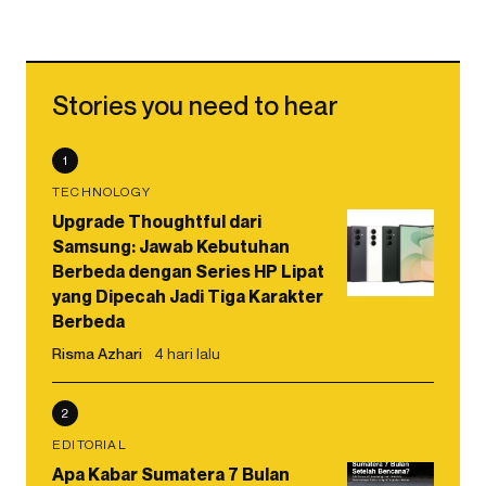
Stories you need to hear
1
TECHNOLOGY
Upgrade Thoughtful dari
Samsung: Jawab Kebutuhan
Berbeda dengan Series HP Lipat
yang Dipecah Jadi Tiga Karakter
Berbeda
Risma Azhari
4 hari lalu
2
EDITORIAL
Apa Kabar Sumatera 7 Bulan