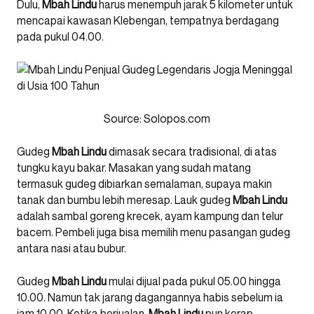
Dulu,
Mbah Lindu
harus menempuh jarak 5 kilometer untuk
mencapai kawasan Klebengan, tempatnya berdagang
pada pukul 04.00.
Source:
Solopos.com
Gudeg
Mbah
Lindu
dimasak secara tradisional, di atas
tungku kayu bakar. Masakan yang sudah matang
termasuk gudeg dibiarkan semalaman, supaya makin
tanak dan bumbu lebih meresap. Lauk gudeg
Mbah
Lindu
adalah sambal goreng krecek, ayam kampung dan telur
bacem. Pembeli juga bisa memilih menu pasangan gudeg
antara nasi atau bubur.
Gudeg
Mbah
Lindu
mulai dijual pada pukul 05.00 hingga
10.00. Namun tak jarang dagangannya habis sebelum ia
jam 10.00. Ketika berjualan,
Mbah
Lindu
pun kerap