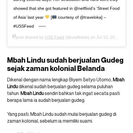
showed that she got featured in @netflixid’s ‘Street Food
of Asia’ last year
[
courtesy of @traveloka] –
#USSFeed
A post shared by
USS Feed
(@ussfeeds) on
Jul 12, 2020 at 8:24pm PDT
Mbah Lindu sudah berjualan Gudeg
sejak zaman kolonial Belanda
Dikenal dengan nama lengkap Biyem Setyo Utomo,
Mbah
Lindu
dikenal sudah berjualan gudeg selama puluhan
tahun.
Mbah
Lindu
sendiri bahkan tak ingat secata pasti
berapa lama ia sudah berjualan gudeg.
Yang pasti, Mbah Lindu sudah mulai berjualan gudeg di
zaman kolonial, sebelum ia memiliki suami.