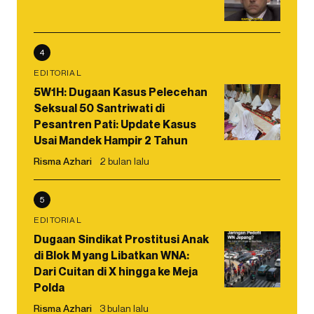
4
EDITORIAL
5W1H: Dugaan Kasus Pelecehan
Seksual 50 Santriwati di
Pesantren Pati: Update Kasus
Usai Mandek Hampir 2 Tahun
Risma Azhari
2 bulan lalu
5
EDITORIAL
Dugaan Sindikat Prostitusi Anak
di Blok M yang Libatkan WNA:
Dari Cuitan di X hingga ke Meja
Polda
Risma Azhari
3 bulan lalu