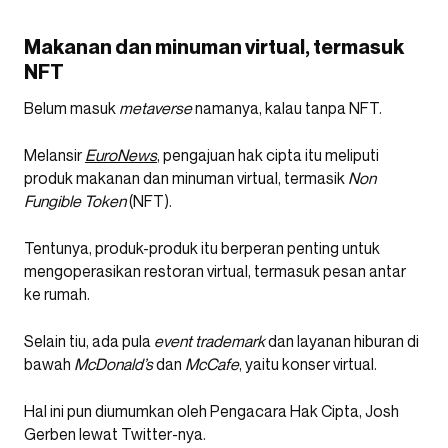
Makanan dan minuman virtual, termasuk
NFT
Belum masuk
metaverse
namanya, kalau tanpa NFT.
Melansir
EuroNews
, pengajuan hak cipta itu meliputi
produk makanan dan minuman virtual, termasik
Non
Fungible Token
(NFT).
Tentunya, produk-produk itu berperan penting untuk
mengoperasikan restoran virtual, termasuk pesan antar
ke rumah.
Selain tiu, ada pula
event trademark
dan layanan hiburan di
bawah
McDonald’s
dan
McCafe
, yaitu konser virtual.
Hal ini pun diumumkan oleh Pengacara Hak Cipta, Josh
Gerben lewat Twitter-nya.