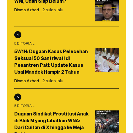
WNI, Udah Siap Belum?
Risma Azhari
2 bulan lalu
4
EDITORIAL
5W1H: Dugaan Kasus Pelecehan
Seksual 50 Santriwati di
Pesantren Pati: Update Kasus
Usai Mandek Hampir 2 Tahun
Risma Azhari
2 bulan lalu
5
EDITORIAL
Dugaan Sindikat Prostitusi Anak
di Blok M yang Libatkan WNA:
Dari Cuitan di X hingga ke Meja