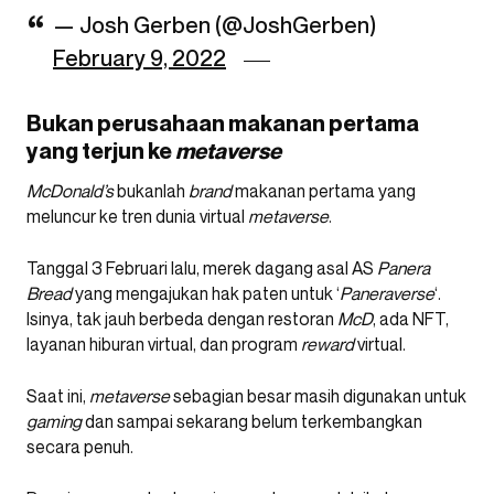
— Josh Gerben (@JoshGerben)
February 9, 2022
Bukan perusahaan makanan pertama
yang terjun ke
metaverse
McDonald’s
bukanlah
brand
makanan pertama yang
meluncur ke tren dunia virtual
metaverse
.
Tanggal 3 Februari lalu, merek dagang asal AS
Panera
Bread
yang mengajukan hak paten untuk ‘
Paneraverse
‘.
Isinya, tak jauh berbeda dengan restoran
McD
, ada NFT,
layanan hiburan virtual, dan program
reward
virtual.
Saat ini,
metaverse
sebagian besar masih digunakan untuk
gaming
dan sampai sekarang belum terkembangkan
secara penuh.