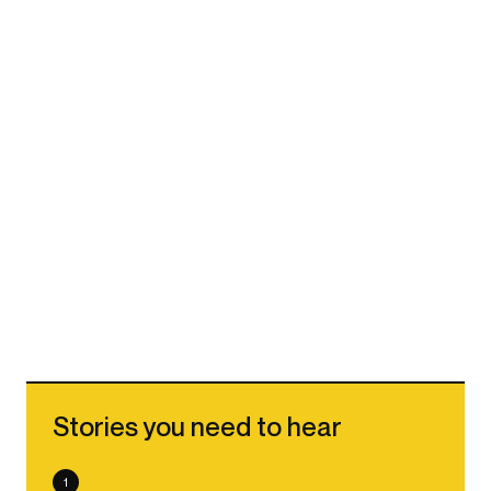
Stories you need to hear
1