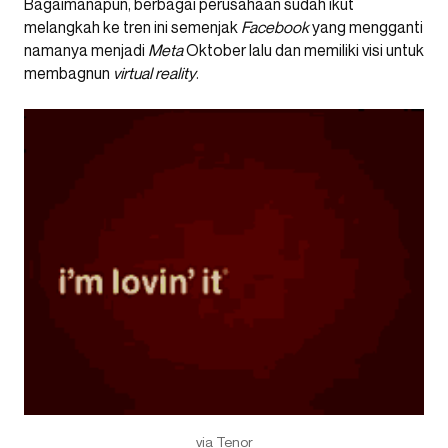
Bagaimanapun, berbagai perusahaan sudah ikut
melangkah ke tren ini semenjak
Facebook
yang mengganti
namanya menjadi
Meta
Oktober lalu dan memiliki visi untuk
membagnun
virtual reality
.
via Tenor