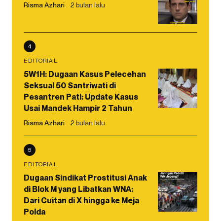
Risma Azhari
2 bulan lalu
4
EDITORIAL
5W1H: Dugaan Kasus Pelecehan
Seksual 50 Santriwati di
Pesantren Pati: Update Kasus
Usai Mandek Hampir 2 Tahun
Risma Azhari
2 bulan lalu
5
EDITORIAL
Dugaan Sindikat Prostitusi Anak
di Blok M yang Libatkan WNA:
Dari Cuitan di X hingga ke Meja
Polda