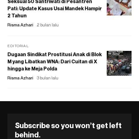
Seksual 50 Santriwati di Pesantren
Pati: Update Kasus Usai Mandek Hampir
2 Tahun
Risma Azhari
2 bulan lalu
EDITORIAL
Dugaan Sindikat Prostitusi Anak di Blok
M yang Libatkan WNA: Dari Cuitan di X
hingga ke Meja Polda
Risma Azhari
3 bulan lalu
Subscribe so you won’t get left
behind.