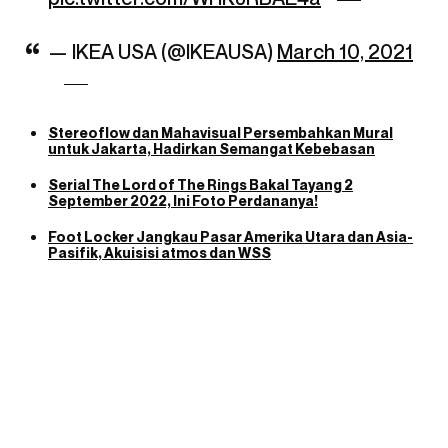
— IKEA USA (@IKEAUSA)
March 10, 2021
Stereoflow dan Mahavisual Persembahkan Mural
untuk Jakarta, Hadirkan Semangat Kebebasan
Serial The Lord of The Rings Bakal Tayang 2
September 2022, Ini Foto Perdananya!
Foot Locker Jangkau Pasar Amerika Utara dan Asia-
Pasifik, Akuisisi atmos dan WSS