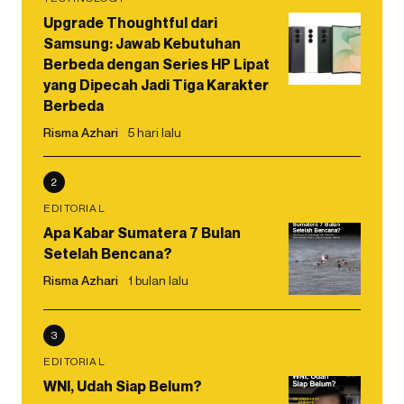
Upgrade Thoughtful dari
Samsung: Jawab Kebutuhan
Berbeda dengan Series HP Lipat
yang Dipecah Jadi Tiga Karakter
Berbeda
Risma Azhari
5 hari lalu
2
EDITORIAL
Apa Kabar Sumatera 7 Bulan
Setelah Bencana?
Risma Azhari
1 bulan lalu
3
EDITORIAL
WNI, Udah Siap Belum?