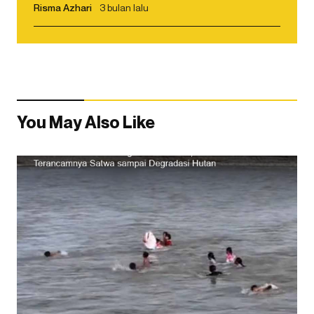
Risma Azhari
3 bulan lalu
You May Also Like