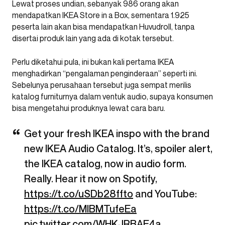
Lewat proses undian, sebanyak 986 orang akan
mendapatkan IKEA Store in a Box, sementara 1.925
peserta lain akan bisa mendapatkan Huvudroll, tanpa
disertai produk lain yang ada di kotak tersebut.
Perlu diketahui pula, ini bukan kali pertama IKEA
menghadirkan “pengalaman penginderaan” seperti ini.
Sebelunya perusahaan tersebut juga sempat merilis
katalog furniturnya dalam ventuk audio, supaya konsumen
bisa mengetahui produknya lewat cara baru.
Get your fresh IKEA inspo with the brand
new IKEA Audio Catalog. It’s, spoiler alert,
the IKEA catalog, now in audio form.
Really. Hear it now on Spotify,
https://t.co/uSDb28ffto
and YouTube:
https://t.co/MlBMTufeEa
pic.twitter.com/WHKJRBAE4a