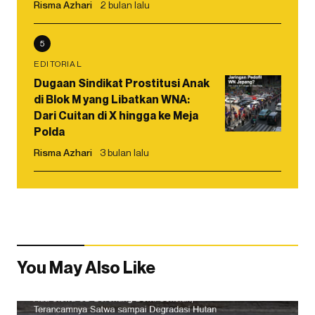
Risma Azhari
2 bulan lalu
5
EDITORIAL
Dugaan Sindikat Prostitusi Anak
di Blok M yang Libatkan WNA:
Dari Cuitan di X hingga ke Meja
Polda
Risma Azhari
3 bulan lalu
You May Also Like