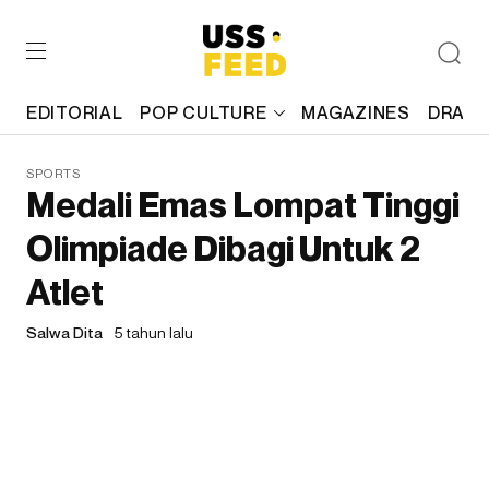
EDITORIAL
POP CULTURE
MAGAZINES
DRAFT
SPORTS
Medali Emas Lompat Tinggi
Olimpiade Dibagi Untuk 2
Atlet
Salwa Dita
5 tahun lalu