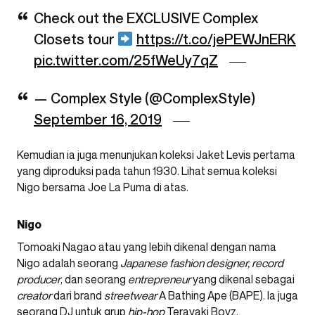
Check out the EXCLUSIVE Complex
Closets tour
https://t.co/jePEWJnERK
pic.twitter.com/25fWeUy7qZ
— Complex Style (@ComplexStyle)
September 16, 2019
Kemudian ia juga menunjukan koleksi Jaket Levis pertama
yang diproduksi pada tahun 1930. Lihat semua koleksi
Nigo bersama Joe La Puma di atas.
Nigo
Tomoaki Nagao atau yang lebih dikenal dengan nama
Nigo adalah seorang
Japanese fashion designer, record
producer
, dan seorang
entrepreneur
yang dikenal sebagai
creator
dari brand
streetwear
A Bathing Ape (BAPE). Ia juga
seorang DJ untuk grup
hip-hop
Terayaki Boyz.