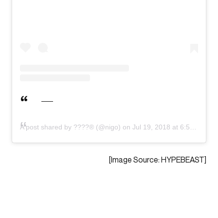
A post shared by ????® (@nigo)
on
Jul 19, 2018 at 6:54am PDT
[Image Source: HYPEBEAST]