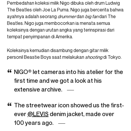
Pembedahan koleksi milik Nigo dibuka oleh drum Ludwig
The Beatles oleh Joe La Puma. Nigo juga bercerita bahwa
ayahnya adalah seorang
drummer
dan
big fan
dari The
Beatles. Nigo juga membocorkan ia menata semua
koleksinya dengan urutan angka yang terinspirasi dari
tempat penyimpanan di Amerika.
Koleksinya kemudian disambung dengan gitar milik
personil Beastie Boys saat melakukan
shooting
di Tokyo.
NIGO® let cameras into his atelier for the
first time and we got a look at his
extensive archive.
The streetwear icon showed us the first-
ever
@LEVIS
denim jacket, made over
100 years ago.