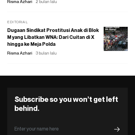
Risma Azhari
2 bulan lalu
EDITORIAL
Dugaan Sindikat Prostitusi Anak di Blok
M yang Libatkan WNA: Dari Cuitan di X
hingga ke Meja Polda
Risma Azhari
3 bulan lalu
Subscribe so you won’t get left
behind.