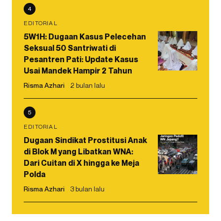
4
EDITORIAL
5W1H: Dugaan Kasus Pelecehan
Seksual 50 Santriwati di
Pesantren Pati: Update Kasus
Usai Mandek Hampir 2 Tahun
Risma Azhari
2 bulan lalu
5
EDITORIAL
Dugaan Sindikat Prostitusi Anak
di Blok M yang Libatkan WNA:
Dari Cuitan di X hingga ke Meja
Polda
Risma Azhari
3 bulan lalu