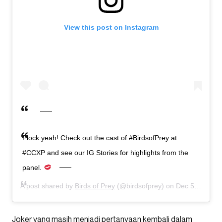
View this post on Instagram
Flock yeah! Check out the cast of #BirdsofPrey at
#CCXP and see our IG Stories for highlights from the
panel.
A post shared by
Birds of Prey
(@birdsofprey) on
Dec 5, 2019 at 8:43pm PST
Joker yang masih menjadi pertanyaan kembali dalam