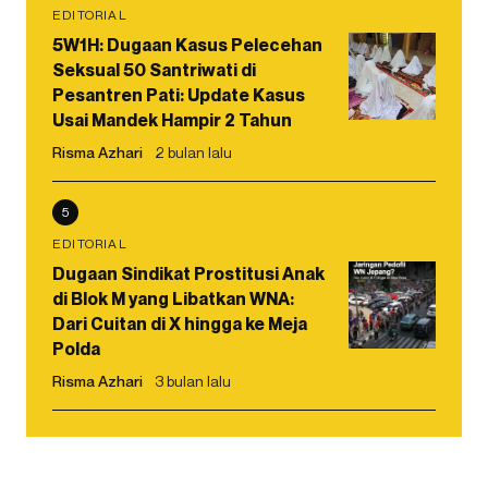
EDITORIAL
5W1H: Dugaan Kasus Pelecehan
Seksual 50 Santriwati di
Pesantren Pati: Update Kasus
Usai Mandek Hampir 2 Tahun
Risma Azhari
2 bulan lalu
5
EDITORIAL
Dugaan Sindikat Prostitusi Anak
di Blok M yang Libatkan WNA:
Dari Cuitan di X hingga ke Meja
Polda
Risma Azhari
3 bulan lalu