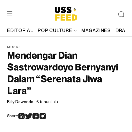
EDITORIAL
POP CULTURE
MAGAZINES
DRAFT
MUSIC
Mendengar Dian
Sastrowardoyo Bernyanyi
Dalam “Serenata Jiwa
Lara”
Billy Dewanda
6 tahun lalu
Share