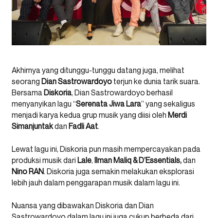
Akhirnya yang ditunggu-tunggu datang juga, melihat
seorang
Dian Sastrowardoyo
terjun ke dunia tarik suara.
Bersama
Diskoria
, Dian Sastrowardoyo berhasil
menyanyikan lagu “
Serenata Jiwa Lara
” yang sekaligus
menjadi karya kedua grup musik yang diisi oleh
Merdi
Simanjuntak
dan
Fadli Aat
.
Lewat lagu ini, Diskoria pun masih mempercayakan pada
produksi musik dari
Lale
,
Ilman Maliq & D’Essentials,
dan
Nino RAN
. Diskoria juga semakin melakukan eksplorasi
lebih jauh dalam penggarapan musik dalam lagu ini.
Nuansa yang dibawakan Diskoria dan Dian
Sastrowardoyo dalam lagu ini juga cukup berbeda dari