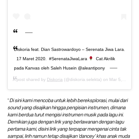
Diskoria feat. Dian Sastrowardoyo – Serenata Jiwa Lara.
⁣ ⁣ 17 Maret 2020.⁣ ⁣ #SerenataJiwaLara
⁣ ⁣ Cat Akrilik
pada Kanvas⁣ oleh Saleh Husein @aleantipony
A post shared by
Diskoria
(@diskoria.selekta) on
Mar 5, 2020 at 1:13am PST
“
Di sini kami mencoba untuk lebih bereksplorasi, mulai dari
sound yang disajikan hingga pengisian instrumen, dimana
kami berdua turut mengisi instrumen musik pada lagu ini.
Demikian juga dengan lirik yang berlawanan dengan lagu
pertama kami, disini lirik yang terpapar mengenai cinta tak
sampai, lirih namun tetap disajikan ‘dancey’ khas anak muda