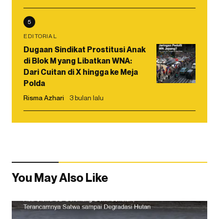
5
EDITORIAL
Dugaan Sindikat Prostitusi Anak
di Blok M yang Libatkan WNA:
Dari Cuitan di X hingga ke Meja
Polda
Risma Azhari
3 bulan lalu
You May Also Like