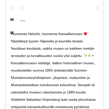
Huomenta Helsinki, huomenta Kansallismuseo
Näytättepä tyynen hiljaiselta ja kauniilta tänään.
Nautitaan keväästä, vaikka museo on kaikkien meidän
terveyden ja turvallisuuden vuoksi yhä suljettu.
•
Kansallismuseon edeltäjä, Valtion historiallinen museo,
muodostettiin vuonna 1893 yhdistämällä Suomen
Muinaismuistoyhdistyksen, yliopiston, osakuntien ja
Muinaistieteellisen toimikunnan kokoelmat. Senaatti oli
valmistellut museon rakentamista jo 1880-luvulla.
Arkkitehti Sebastian Gripenberg laati useita piirustuksia
erityisestä kansankulttuurille omistetusta pyhätöstä.