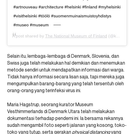
#artnouveau #architecture #helsinki #finland #myhelsinki
#visithelsinki #töölö #suomenmuinaismuistoyhdistys
#museo #museum
A post shared by
The National Museum of Finland
(@kansallismuseo) on
Selain itu, lembaga-lembaga di Denmark, Slovenia, dan
Swiss juga telah melakukan hal demikian dan menemukan
metode sendiri untuk mendapatkan informasi dari warga.
Tidak hanya informasi secara lisan saja, tapi mereka juga
mengumpulkan barang-barang yang telah tersentuh oleh
orang-orang yang terinfeksi virus ini.
Maria Hagstrup, seorang kurator Museum
Vesthimmerlands di Denmark Utara telah melakukan
dokumentasi terhadap pendemi ini. Ia bersama rekannya
sudah mengambil foto seperti jalanan yang kosong, toko-
toko yang tutup, serta gerakan
physical distancing
yang