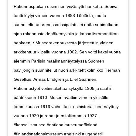
Rakennuspaikan etsiminen viivästytti hanketta. Sopiva
tontti löytyi viimein vuonna 1898 Töölöstä, mutta
suunniteltu uusrenessanssipalatsi ei enää sopinutkaan
ajan rakennustaidenäkemyksiin ja kansallisromantiikan
henkeen. • Museorakennuksesta järjestettiin yleinen
arkkitehtuurikilpailu vuonna 1902. Sen voitti kaksi vuotta
aiemmin Pariisin maailmannäyttelyssä Suomen
paviljongin suunnitellut nuori arkkitehtikolmikko Herman
Gesellius, Armas Lindgren ja Eliel Saarinen.
Rakennustyöt voitiin aloittaa syksyllä 1905 ja saatiin
päätökseen 1910. Museo avattiin viimein yleisölle
tammikuussa 1916 vaiheittain: esihistoriallinen näyttely
vuonna 1920 ja raha- ja mitalikammio 1927.
#kansallismuseo #nationalmuseumoffinland
#finlandsnationalmuseum #helsinki #jugendstil