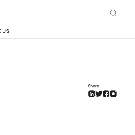
E US
Share