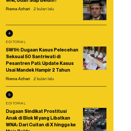
WNI, Udah Siap Belum?
Risma Azhari
2 bulan lalu
4
EDITORIAL
5W1H: Dugaan Kasus Pelecehan
Seksual 50 Santriwati di
Pesantren Pati: Update Kasus
Usai Mandek Hampir 2 Tahun
Risma Azhari
2 bulan lalu
5
EDITORIAL
Dugaan Sindikat Prostitusi
Anak di Blok M yang Libatkan
WNA: Dari Cuitan di X hingga ke