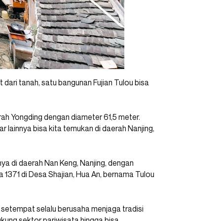
 dari tanah, satu bangunan Fujian Tulou bisa
rah Yongding dengan diameter 61,5 meter.
r lainnya bisa kita temukan di daerah Nanjing,
knya di daerah Nan Keng, Nanjing, dengan
a 1371 di Desa Shajian, Hua An, bernama Tulou
setempat selalu berusaha menjaga tradisi
ukung sektor pariwisata hingga bisa