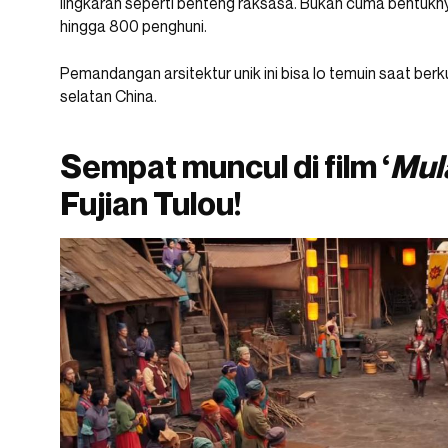
lingkaran seperti benteng raksasa. Bukan cuma bentukn
hingga 800 penghuni.
Pemandangan arsitektur unik ini bisa lo temuin saat berkun
selatan China.
Sempat muncul di film ‘
Mul
Fujian Tulou!