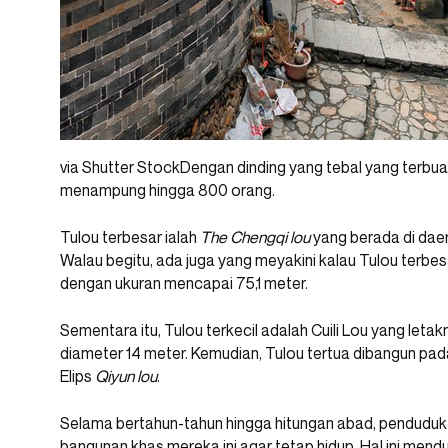
via Shutter StockDengan dinding yang tebal yang terbuat
menampung hingga 800 orang.
Tulou terbesar ialah
The Chengqi lou
yang berada di dae
Walau begitu, ada juga yang meyakini kalau Tulou terbesa
dengan ukuran mencapai 75,1 meter.
Sementara itu, Tulou terkecil adalah Cuili Lou yang leta
diameter 14 meter. Kemudian, Tulou tertua dibangun pad
Elips
Qiyun lou
.
Selama bertahun-tahun hingga hitungan abad, penduduk 
bangunan khas mereka ini agar tetap hidup. Hal ini mend