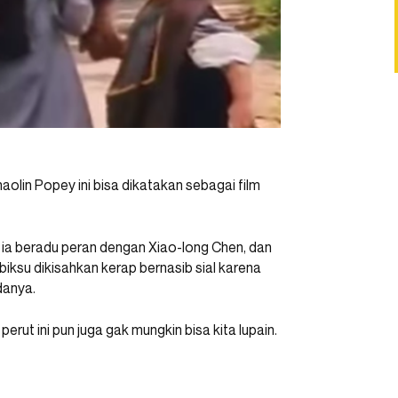
 Shaolin Popey ini bisa dikatakan sebagai film
 ia beradu peran dengan Xiao-long Chen, dan
ksu dikisahkan kerap bernasib sial karena
danya.
ut ini pun juga gak mungkin bisa kita lupain.