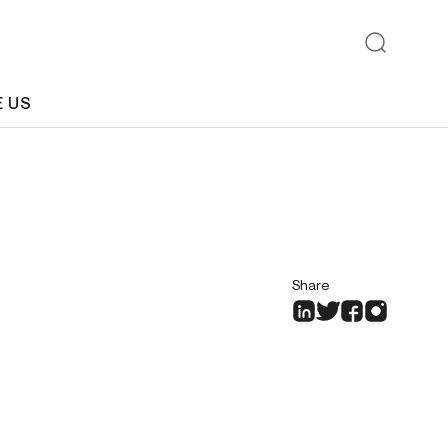
E US
Share