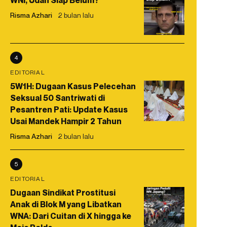
WNI, Udah Siap Belum?
Risma Azhari
2 bulan lalu
4
EDITORIAL
5W1H: Dugaan Kasus Pelecehan
Seksual 50 Santriwati di
Pesantren Pati: Update Kasus
Usai Mandek Hampir 2 Tahun
Risma Azhari
2 bulan lalu
5
EDITORIAL
Dugaan Sindikat Prostitusi
Anak di Blok M yang Libatkan
WNA: Dari Cuitan di X hingga ke