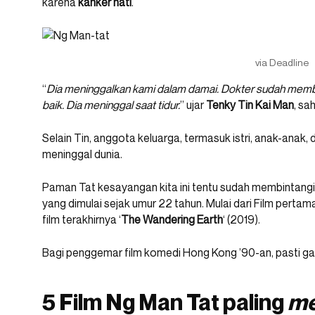
karena
kanker hati
.
via Deadline
“
Dia meninggalkan kami dalam damai. Dokter sudah memb
baik. Dia meninggal saat tidur.
” ujar
Tenky Tin Kai Man
, sa
Selain Tin, anggota keluarga, termasuk istri, anak-anak,
meninggal dunia.
Paman Tat kesayangan kita ini tentu sudah membintangi r
yang dimulai sejak umur 22 tahun. Mulai dari Film pertam
film terakhirnya ‘
The Wandering Earth
‘ (2019).
Bagi penggemar film komedi Hong Kong ’90-an, pasti gak 
5 Film Ng Man Tat paling
me