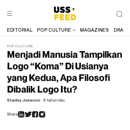
EDITORIAL
POP CULTURE
MAGAZINES
DRAFT
POP CULTURE
Menjadi Manusia Tampilkan
Logo “Koma” Di Usianya
yang Kedua, Apa Filosofi
Dibalik Logo Itu?
Stanley Joewono
6 tahun lalu
Share