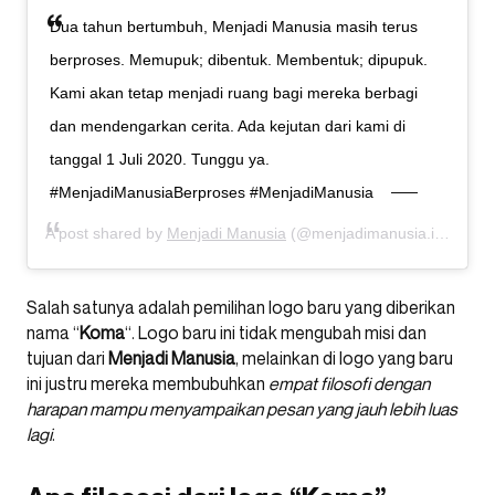
Dua tahun bertumbuh, Menjadi Manusia masih terus
berproses. Memupuk; dibentuk. Membentuk; dipupuk.
Kami akan tetap menjadi ruang bagi mereka berbagi
dan mendengarkan cerita. Ada kejutan dari kami di
tanggal 1 Juli 2020. Tunggu ya.
#MenjadiManusiaBerproses #MenjadiManusia
A post shared by
Menjadi Manusia
(@menjadimanusia.id) on
Ju
Salah satunya adalah pemilihan logo baru yang diberikan
nama “
Koma
“. Logo baru ini tidak mengubah misi dan
tujuan dari
Menjadi
M
anusia
, melainkan di logo yang baru
ini justru mereka membubuhkan
empat filosofi dengan
harapan mampu menyampaikan pesan yang jauh lebih luas
lagi
.