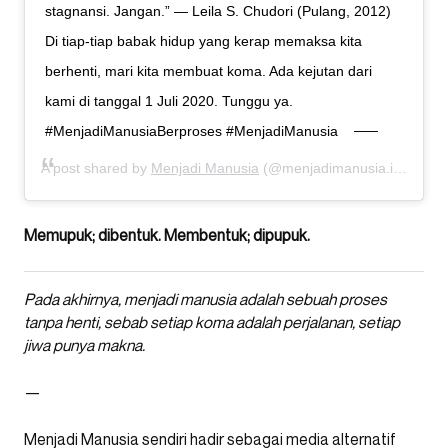
stagnansi. Jangan.” ― Leila S. Chudori (Pulang, 2012)
Di tiap-tiap babak hidup yang kerap memaksa kita
berhenti, mari kita membuat koma. Ada kejutan dari
kami di tanggal 1 Juli 2020. Tunggu ya.
#MenjadiManusiaBerproses #MenjadiManusia
A post shared by
Menjadi Manusia
(@menjadimanusia.id) on
Ju
Memupuk; dibentuk. Membentuk; dipupuk.
Pada akhirnya, menjadi manusia adalah sebuah proses
tanpa henti, sebab setiap koma adalah perjalanan, setiap
jiwa punya makna.
—
Menjadi Manusia sendiri hadir sebagai media alternatif