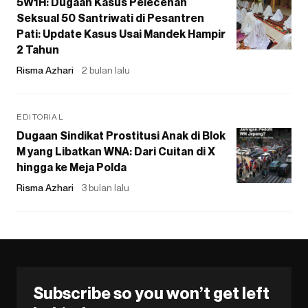
5W1H: Dugaan Kasus Pelecehan
Seksual 50 Santriwati di Pesantren
Pati: Update Kasus Usai Mandek Hampir
2 Tahun
Risma Azhari
2 bulan lalu
EDITORIAL
Dugaan Sindikat Prostitusi Anak di Blok
M yang Libatkan WNA: Dari Cuitan di X
hingga ke Meja Polda
Risma Azhari
3 bulan lalu
Subscribe so you won’t get left