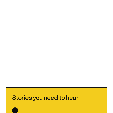
Stories you need to hear
1