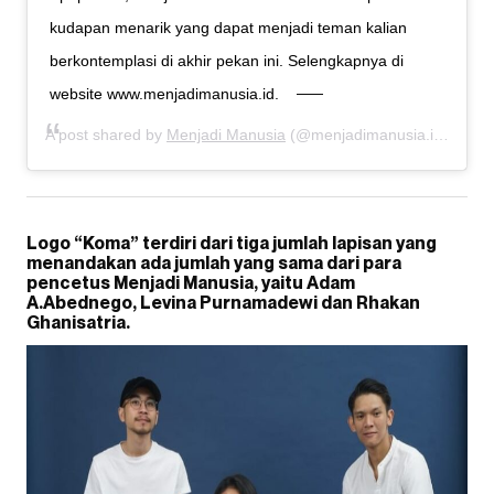
kudapan menarik yang dapat menjadi teman kalian
berkontemplasi di akhir pekan ini. Selengkapnya di
website www.menjadimanusia.id.
A post shared by
Menjadi Manusia
(@menjadimanusia.id) on
Ju
Logo “Koma” terdiri dari tiga jumlah lapisan yang
menandakan ada jumlah yang sama dari para
pencetus Menjadi Manusia, yaitu Adam
A.Abednego, Levina Purnamadewi dan Rhakan
Ghanisatria.