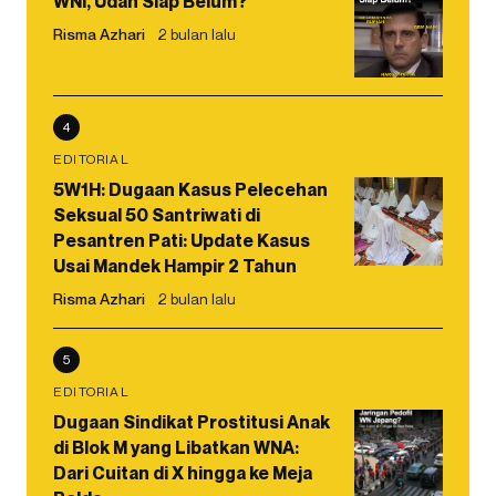
WNI, Udah Siap Belum?
Risma Azhari
2 bulan lalu
4
EDITORIAL
5W1H: Dugaan Kasus Pelecehan
Seksual 50 Santriwati di
Pesantren Pati: Update Kasus
Usai Mandek Hampir 2 Tahun
Risma Azhari
2 bulan lalu
5
EDITORIAL
Dugaan Sindikat Prostitusi Anak
di Blok M yang Libatkan WNA:
Dari Cuitan di X hingga ke Meja