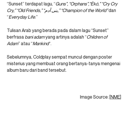
“Sunset” terdapat lagu, “
Guns”, “Orphans”,“Èkó,” “Cry Cry
Cry,” “Old Friends,” “بنی آدم,” “Champion of the World”
dan
“
Everyday Life
.”
Tulisan Arab yang berada pada dalam lagu “Sunset”
berfrasa
bani adam
yang artinya adalah “
Children of
Adam
” atau “
Mankind
“.
Sebelumnya, Coldplay sempat muncul dengan poster
misterius yang membuat orang bertanya-tanya mengenai
album baru dari band tersebut.
Image Source: [
NME
]