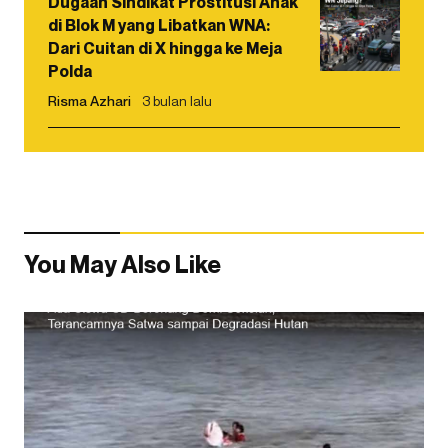
Dugaan Sindikat Prostitusi Anak
di Blok M yang Libatkan WNA:
Dari Cuitan di X hingga ke Meja
Polda
Risma Azhari
3 bulan lalu
You May Also Like