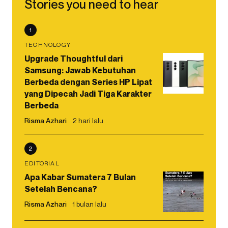
Stories you need to hear
1
TECHNOLOGY
Upgrade Thoughtful dari
Samsung: Jawab Kebutuhan
Berbeda dengan Series HP Lipat
yang Dipecah Jadi Tiga Karakter
Berbeda
Risma Azhari
2 hari lalu
2
EDITORIAL
Apa Kabar Sumatera 7 Bulan
Setelah Bencana?
Risma Azhari
1 bulan lalu