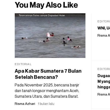
You May Also Like
EDITOR
WNI, U
Risma A
EDITORIAL
EDITOR
Apa Kabar Sumatera 7 Bulan
Dugaan
Setelah Bencana?
M yang
Pada November 2025, bencana banjir
hingga
dan tanah longsor menghantam Aceh,
Risma A
Sumatera Utara, dan Sumatera Barat.
Risma Azhari
1 bulan lalu