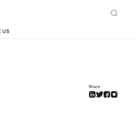
E US
Share