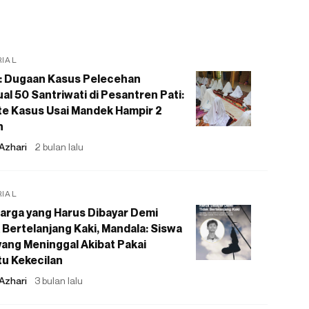
RIAL
: Dugaan Kasus Pelecehan
al 50 Santriwati di Pesantren Pati:
e Kasus Usai Mandek Hampir 2
n
Azhari
2 bulan lalu
RIAL
arga yang Harus Dibayar Demi
 Bertelanjang Kaki, Mandala: Siswa
ang Meninggal Akibat Pakai
u Kekecilan
Azhari
3 bulan lalu