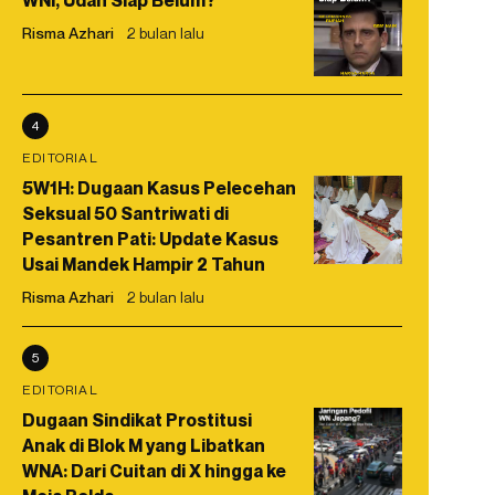
WNI, Udah Siap Belum?
Risma Azhari
2 bulan lalu
4
EDITORIAL
5W1H: Dugaan Kasus Pelecehan
Seksual 50 Santriwati di
Pesantren Pati: Update Kasus
Usai Mandek Hampir 2 Tahun
Risma Azhari
2 bulan lalu
5
EDITORIAL
Dugaan Sindikat Prostitusi
Anak di Blok M yang Libatkan
WNA: Dari Cuitan di X hingga ke