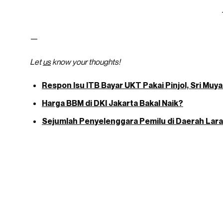
—
Let
us
know your thoughts!
Respon Isu ITB Bayar UKT Pakai Pinjol, Sri Muy
Harga BBM di DKI Jakarta Bakal Naik?
Sejumlah Penyelenggara Pemilu di Daerah Laran