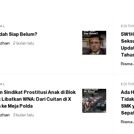
IAL
EDITO
dah Siap Belum?
5W1H
Seksu
zhari
2 bulan lalu
Updat
Tahu
Risma 
IAL
EDITO
 Sindikat Prostitusi Anak di Blok
Ada H
 Libatkan WNA: Dari Cuitan di X
Tidak
 ke Meja Polda
SMK y
Sepat
zhari
3 bulan lalu
Risma 