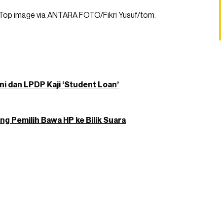
Top image via ANTARA FOTO/Fikri Yusuf/tom.
ani dan LPDP Kaji ‘Student Loan’
g Pemilih Bawa HP ke Bilik Suara