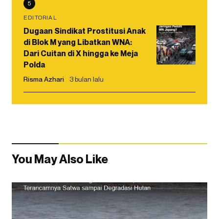
5
EDITORIAL
Dugaan Sindikat Prostitusi Anak
di Blok M yang Libatkan WNA:
Dari Cuitan di X hingga ke Meja
Polda
Risma Azhari
3 bulan lalu
You May Also Like