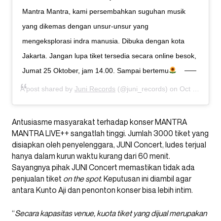
Mantra Mantra, kami persembahkan suguhan musik
yang dikemas dengan unsur-unsur yang
mengeksplorasi indra manusia. Dibuka dengan kota
Jakarta. Jangan lupa tiket tersedia secara online besok,
Jumat 25 Oktober, jam 14.00. Sampai bertemu
A post shared by
Juni Records
(@juni_records) on
Oct 24, 2019 at 5:29am PDT
Antusiasme masyarakat terhadap konser MANTRA
MANTRA LIVE++ sangatlah tinggi. Jumlah 3000 tiket yang
disiapkan oleh penyelenggara, JUNI Concert, ludes terjual
hanya dalam kurun waktu kurang dari 60 menit.
Sayangnya pihak JUNI Concert memastikan tidak ada
penjualan tiket
on the spot
. Keputusan ini diambil agar
antara Kunto Aji dan penonton konser bisa lebih intim.
“
Secara kapasitas venue, kuota tiket yang dijual merupakan