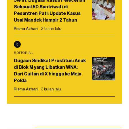
5W1H: Dugaan Kasus Pelecehan
Seksual 50 Santriwati di
Pesantren Pati: Update Kasus
Usai Mandek Hampir 2 Tahun
Risma Azhari
2 bulan lalu
5
EDITORIAL
Dugaan Sindikat Prostitusi Anak
di Blok M yang Libatkan WNA:
Dari Cuitan di X hingga ke Meja
Polda
Risma Azhari
3 bulan lalu