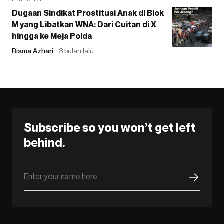
Dugaan Sindikat Prostitusi Anak di Blok
M yang Libatkan WNA: Dari Cuitan di X
hingga ke Meja Polda
Risma Azhari
3 bulan lalu
Subscribe so you won’t get left
behind.