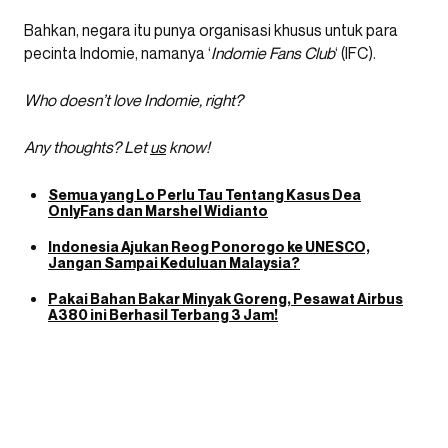
Bahkan, negara itu punya organisasi khusus untuk para
pecinta Indomie, namanya ‘
Indomie Fans Club
‘ (IFC).
Who doesn’t love Indomie, right?
Any thoughts? Let
us
know!
Semua yang Lo Perlu Tau Tentang Kasus Dea
OnlyFans dan Marshel Widianto
Indonesia Ajukan Reog Ponorogo ke UNESCO,
Jangan Sampai Keduluan Malaysia?
Pakai Bahan Bakar Minyak Goreng, Pesawat Airbus
A380 ini Berhasil Terbang 3 Jam!