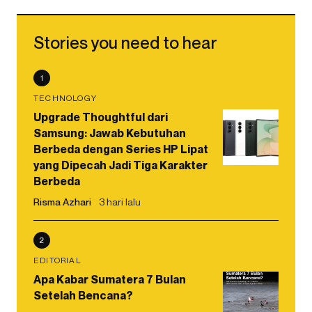
Stories you need to hear
1
TECHNOLOGY
Upgrade Thoughtful dari
Samsung: Jawab Kebutuhan
Berbeda dengan Series HP Lipat
yang Dipecah Jadi Tiga Karakter
Berbeda
Risma Azhari
3 hari lalu
2
EDITORIAL
Apa Kabar Sumatera 7 Bulan
Setelah Bencana?