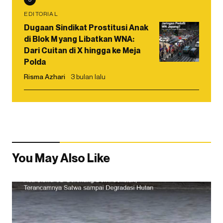
EDITORIAL
Dugaan Sindikat Prostitusi Anak
di Blok M yang Libatkan WNA:
Dari Cuitan di X hingga ke Meja
Polda
Risma Azhari
3 bulan lalu
You May Also Like