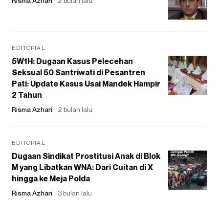
Risma Azhari
2 bulan lalu
EDITORIAL
5W1H: Dugaan Kasus Pelecehan
Seksual 50 Santriwati di Pesantren
Pati: Update Kasus Usai Mandek Hampir
2 Tahun
Risma Azhari
2 bulan lalu
EDITORIAL
Dugaan Sindikat Prostitusi Anak di Blok
M yang Libatkan WNA: Dari Cuitan di X
hingga ke Meja Polda
Risma Azhari
3 bulan lalu