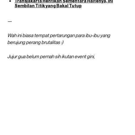
Transjakarta Hentikan Sementara Haltenya, Ini
Sembilan Titik yang Bakal Tutup
—
Wah ini biasa tempat pertarungan para ibu-ibu yang
berujung perang brutalitas :)
Jujur gua belum pernah sih ikutan event gini,