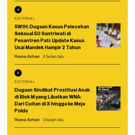
4
EDITORIAL
5W1H: Dugaan Kasus Pelecehan
Seksual 50 Santriwati di
Pesantren Pati: Update Kasus
Usai Mandek Hampir 2 Tahun
Risma Azhari
2 bulan lalu
5
EDITORIAL
Dugaan Sindikat Prostitusi Anak
di Blok M yang Libatkan WNA:
Dari Cuitan di X hingga ke Meja
Polda
Risma Azhari
3 bulan lalu