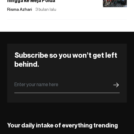
hingga ke Meja Polda
Risma Azhari
3 bulan lalu
Subscribe so you won’t get left
behind.
Your daily intake of everything trending