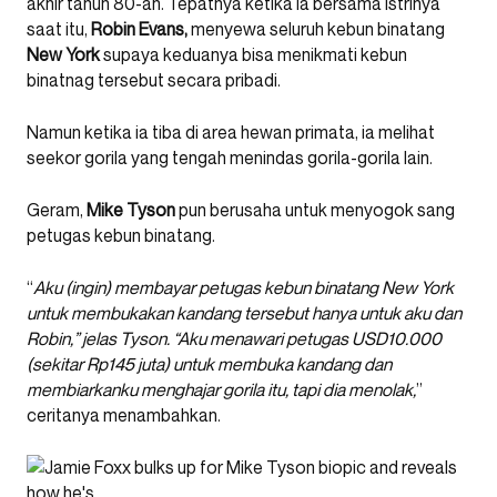
akhir tahun 80-an. Tepatnya ketika ia bersama istrinya
saat itu,
Robin Evans,
menyewa seluruh kebun binatang
New York
supaya keduanya bisa menikmati kebun
binatnag tersebut secara pribadi.
Namun ketika ia tiba di area hewan primata, ia melihat
seekor gorila yang tengah menindas gorila-gorila lain.
Geram,
Mike Tyson
pun berusaha untuk menyogok sang
petugas kebun binatang.
“
Aku (ingin) membayar petugas kebun binatang New York
untuk membukakan kandang tersebut hanya untuk aku dan
Robin,” jelas Tyson. “Aku menawari petugas USD10.000
(sekitar Rp145 juta) untuk membuka kandang dan
membiarkanku menghajar gorila itu, tapi dia menolak,
”
ceritanya menambahkan.