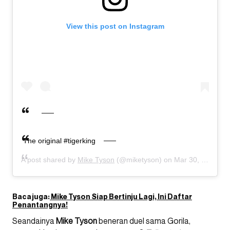
View this post on Instagram
The original #tigerking
A post shared by
Mike Tyson
(@miketyson) on
Mar 30, 2020 at 1:10pm PDT
Baca juga:
Mike Tyson Siap Bertinju Lagi, Ini Daftar
Penantangnya!
Seandainya
Mike Tyson
beneran duel sama Gorila,