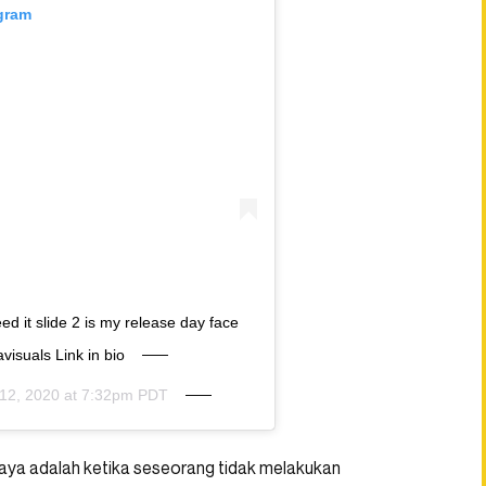
agram
d it slide 2 is my release day face
isuals Link in bio
 12, 2020 at 7:32pm PDT
aya adalah ketika seseorang tidak melakukan