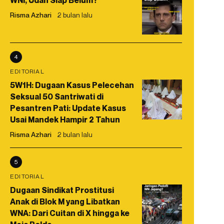
WNI, Udah Siap Belum?
Risma Azhari
2 bulan lalu
4
EDITORIAL
5W1H: Dugaan Kasus Pelecehan
Seksual 50 Santriwati di
Pesantren Pati: Update Kasus
Usai Mandek Hampir 2 Tahun
Risma Azhari
2 bulan lalu
5
EDITORIAL
Dugaan Sindikat Prostitusi
Anak di Blok M yang Libatkan
WNA: Dari Cuitan di X hingga ke