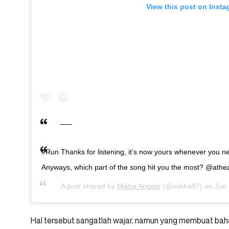
View this post on Inst
#Run Thanks for listening, it’s now yours whenever you nee
Anyways, which part of the song hit you the most? @atheav
A post shared by
Mikha Angelo
(@mikha97) on
Jun
Hal tersebut sangatlah wajar, namun yang membuat bah