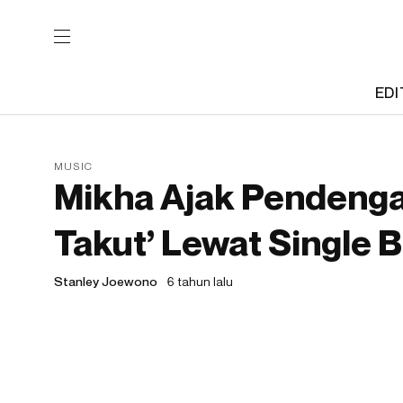
EDI
MUSIC
Mikha Ajak Pendengar
Takut’ Lewat Single B
Stanley Joewono
6 tahun lalu