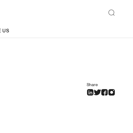
E US
Share