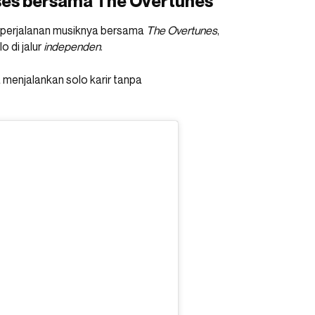
kses bersama The Overtunes
 perjalanan musiknya bersama
The
Overtunes
,
 di jalur
independen
.
menjalankan solo karir tanpa