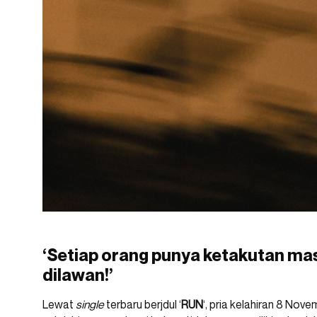
‘Setiap orang punya ketakutan mas
dilawan!’
Lewat
single
terbaru berjdul ‘
RUN
‘, pria kelahiran 8 No