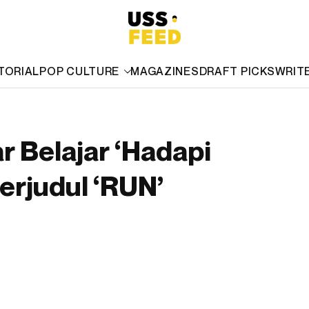
TORIAL
POP CULTURE
MAGAZINES
DRAFT PICKS
WRIT
 Belajar ‘Hadapi
erjudul ‘RUN’